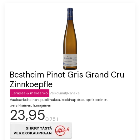
Bestheim Pinot Gris Grand Cru
Zinnkoepfle
Lempeä & makeahko
Valkoviinit
|
Ranska
Vaaleankeltainen, puolimakea, keskihapokas, aprikoosinen,
persikkainen, hunajainen
23,95
0.75 l