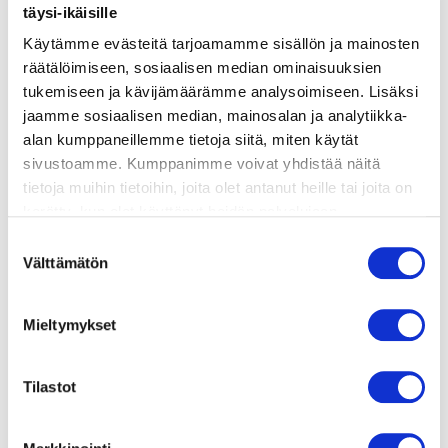
täysi-ikäisille
Käytämme evästeitä tarjoamamme sisällön ja mainosten
valmistusohje
räätälöimiseen, sosiaalisen median ominaisuuksien
tukemiseen ja kävijämäärämme analysoimiseen. Lisäksi
lisätietoja
jaamme sosiaalisen median, mainosalan ja analytiikka-
alan kumppaneillemme tietoja siitä, miten käytät
sivustoamme. Kumppanimme voivat yhdistää näitä
4 nieriäfileetä
tietoja muihin tietoihin, joita olet antanut heille tai joita on
2 sitruunaa
kerätty, kun olet käyttänyt heidän palvelujaan.
suolaa ja mustapippuria
Vieraillaksesi tällä sivustolla sinun tulee olla 18 vuotias
Suostumuksen
rypsiöljyä
tai vanhempi. Vahvista ikäsi käyttääksesi sivustoa.
Välttämätön
valinta
PASTA:
2 kesäkurpitsaa
Mieltymykset
1 sipuli
2 porkkanaa
1 dl rypsiöljyä
Tilastot
½ dl chilihiutaleita
suolaa ja pippuria