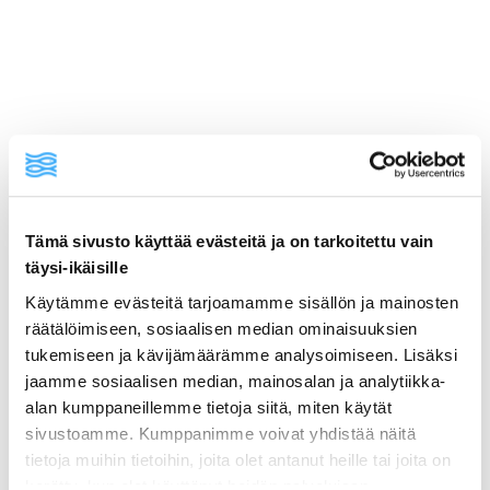
Tämä sivusto käyttää evästeitä ja on tarkoitettu vain
täysi-ikäisille
Käytämme evästeitä tarjoamamme sisällön ja mainosten
räätälöimiseen, sosiaalisen median ominaisuuksien
ainekset
tukemiseen ja kävijämäärämme analysoimiseen. Lisäksi
jaamme sosiaalisen median, mainosalan ja analytiikka-
valmistusohje
alan kumppaneillemme tietoja siitä, miten käytät
sivustoamme. Kumppanimme voivat yhdistää näitä
tietoja muihin tietoihin, joita olet antanut heille tai joita on
lisätietoja
kerätty, kun olet käyttänyt heidän palvelujaan.