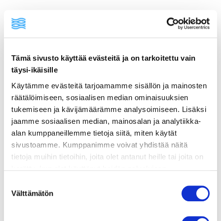
Tämä sivusto käyttää evästeitä ja on tarkoitettu vain
täysi-ikäisille
Käytämme evästeitä tarjoamamme sisällön ja mainosten
räätälöimiseen, sosiaalisen median ominaisuuksien
ainekset
tukemiseen ja kävijämäärämme analysoimiseen. Lisäksi
jaamme sosiaalisen median, mainosalan ja analytiikka-
alan kumppaneillemme tietoja siitä, miten käytät
valmistusohje
sivustoamme. Kumppanimme voivat yhdistää näitä
tietoja muihin tietoihin, joita olet antanut heille tai joita on
lisätietoja
kerätty, kun olet käyttänyt heidän palvelujaan.
Vieraillaksesi tällä sivustolla sinun tulee olla 18 vuotias
Suostumuksen
tai vanhempi. Vahvista ikäsi käyttääksesi sivustoa.
Välttämätön
valinta
2 fenkolia
1 sipuli