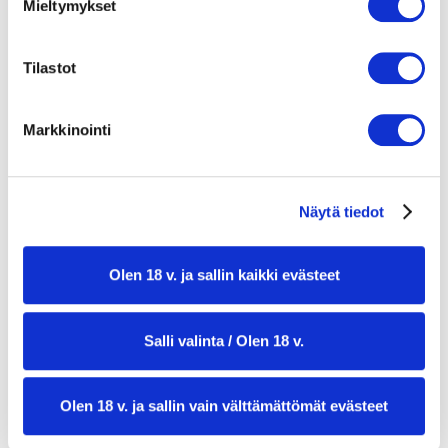
1 sitruunan mehu ja kuori
Mieltymykset
1 appelsiini
1 tl suolaa
Tilastot
1 rkl sokeria
1 puntti tilliä
1 granaattiomena tai kuivattuja karpaloita
Markkinointi
4 ruodotonta kuhafileetä
voita + öljyä paistamiseen
Näytä tiedot
Olen 18 v. ja sallin kaikki evästeet
Salli valinta / Olen 18 v.
Olen 18 v. ja sallin vain välttämättömät evästeet
valmistusaika:
45 min