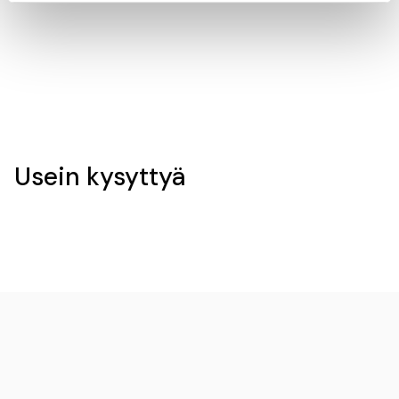
annosmäärä:
4
Usein kysyttyä