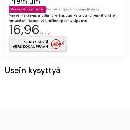
Premium
Runsas & paahteinen
Kuohuviinit ja samppanjat
|
Ranska
Vaaleankeltainen, erittäin kuiva, hapokas, keltaluumuinen, sitruksinen,
omenainen, hennon pähkinäinen, paahtoleipäinen
16,96
0.75 l
Usein kysyttyä