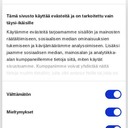
Tämä sivusto käyttää evästeitä ja on tarkoitettu vain
ainekset
täysi-ikäisille
Käytämme evästeitä tarjoamamme sisällön ja mainosten
räätälöimiseen, sosiaalisen median ominaisuuksien
valmistusohje
tukemiseen ja kävijämäärämme analysoimiseen. Lisäksi
jaamme sosiaalisen median, mainosalan ja analytiikka-
lisätietoja
alan kumppaneillemme tietoja siitä, miten käytät
sivustoamme. Kumppanimme voivat yhdistää näitä
tietoja muihin tietoihin, joita olet antanut heille tai joita on
500 g keitettyjä varhaisperunoita
kerätty, kun olet käyttänyt heidän palvelujaan.
Vieraillaksesi tällä sivustolla sinun tulee olla 18 vuotias
200 g kesäkurpitsaa
Suostumuksen
tai vanhempi. Vahvista ikäsi käyttääksesi sivustoa.
Välttämätön
valinta
150 g kylmäsavulohiviipaleita
1 rkl öljyä (vuoan voiteluun)
Mieltymykset
6 kananmunaa