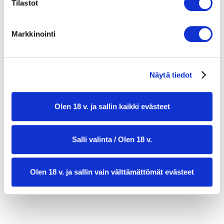
1 dl kermaa
Tilastot
1/2 tl suolaa
Markkinointi
2 rkl kapriksia
1 rkl hienonnettua tilliä
Näytä tiedot
mustapippuria myllystä
Olen 18 v. ja sallin kaikki evästeet
Salli valinta / Olen 18 v.
Olen 18 v. ja sallin vain välttämättömät evästeet
valmistusaika:
50 min
annosmäärä:
4