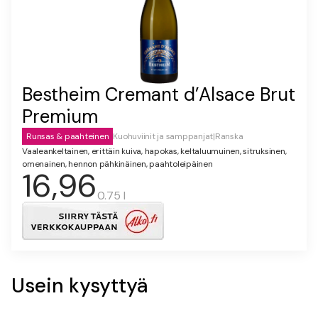
Bestheim Cremant d’Alsace Brut
Premium
Runsas & paahteinen
Kuohuviinit ja samppanjat
|
Ranska
Vaaleankeltainen, erittäin kuiva, hapokas, keltaluumuinen, sitruksinen,
omenainen, hennon pähkinäinen, paahtoleipäinen
16,96
0.75 l
Usein kysyttyä