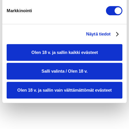
1 levy merilevää (nori)
½ ruukkua korianteria
Markkinointi
2 palaa pikkelöityä inkivääriä
3 tl mustia seesaminsiemeniä
soijaa
Näytä tiedot
Olen 18 v. ja sallin kaikki evästeet
Salli valinta / Olen 18 v.
Olen 18 v. ja sallin vain välttämättömät evästeet
valmistusaika:
35 min
annosmäärä:
2