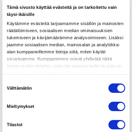
ainekset
Tämä sivusto käyttää evästeitä ja on tarkoitettu vain
täysi-ikäisille
valmistusohje
Käytämme evästeitä tarjoamamme sisällön ja mainosten
räätälöimiseen, sosiaalisen median ominaisuuksien
tukemiseen ja kävijämäärämme analysoimiseen. Lisäksi
lisätietoja
jaamme sosiaalisen median, mainosalan ja analytiikka-
alan kumppaneillemme tietoja siitä, miten käytät
sivustoamme. Kumppanimme voivat yhdistää näitä
1 pussi valmiiksi annosteltua riisiä
tietoja muihin tietoihin, joita olet antanut heille tai joita on
MARINOITU LOHI:
kerätty, kun olet käyttänyt heidän palvelujaan.
200 g lohta
Vieraillaksesi tällä sivustolla sinun tulee olla 18 vuotias
2 rkl soijaa
Suostumuksen
tai vanhempi. Vahvista ikäsi käyttääksesi sivustoa.
Välttämätön
3 tl paahdettua seesami-öljyä
valinta
1 tl sokeria
0.5 dl limemehua
Mieltymykset
2 tl tuoretta inkivääriä raastettuna
MUUT AINEET:
Tilastot
1 avokado