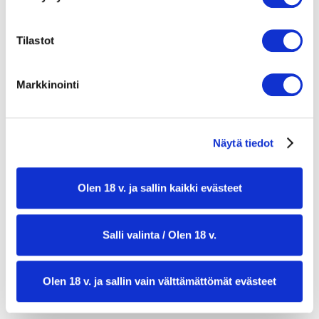
kourallinen tuoretta korianteria
Tilastot
1 rkl seesamiöljyä
1–2 tl srirachaa (maun mukaan)
Markkinointi
1 rkl soijakastiketta
½ limen mehu
Näytä tiedot
1 pää romainesalaattia tai jäävuorisalaattia
2 rkl paahdettuja seesaminsiemeniä
Olen 18 v. ja sallin kaikki evästeet
2–3 kevätsipulia, ohuiksi renkaiksi leikattuna
Salli valinta / Olen 18 v.
Olen 18 v. ja sallin vain välttämättömät evästeet