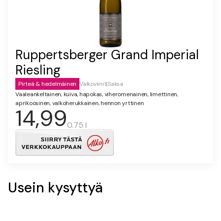
Ruppertsberger Grand Imperial
Riesling
Pirteä & hedelmäinen
Valkoviinit
|
Saksa
Vaaleankeltainen, kuiva, hapokas, viheromenainen, limettinen,
aprikoosinen, valkoherukkainen, hennon yrttinen
14,99
0.75 l
Usein kysyttyä