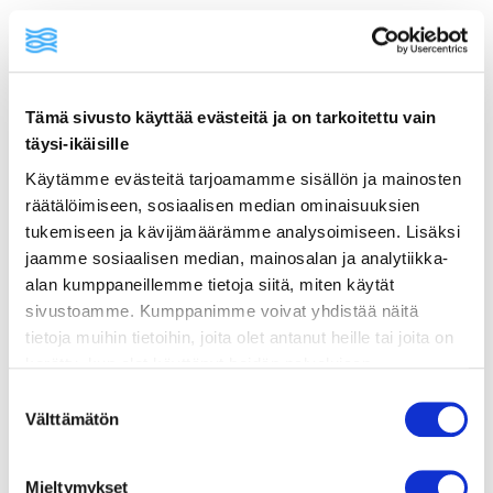
Tämä sivusto käyttää evästeitä ja on tarkoitettu vain
ainekset
täysi-ikäisille
Käytämme evästeitä tarjoamamme sisällön ja mainosten
valmistusohje
räätälöimiseen, sosiaalisen median ominaisuuksien
tukemiseen ja kävijämäärämme analysoimiseen. Lisäksi
jaamme sosiaalisen median, mainosalan ja analytiikka-
lisätietoja
alan kumppaneillemme tietoja siitä, miten käytät
sivustoamme. Kumppanimme voivat yhdistää näitä
2 x 160 g tonnikalasäilykkeitä öljyssä tai
tietoja muihin tietoihin, joita olet antanut heille tai joita on
vedessä
kerätty, kun olet käyttänyt heidän palvelujaan.
Vieraillaksesi tällä sivustolla sinun tulee olla 18 vuotias
Suostumuksen
½ punasipuli, hienonnettuna
tai vanhempi. Vahvista ikäsi käyttääksesi sivustoa.
Välttämätön
valinta
½ kurkku, kuutioituna
1 punainen paprika, hienonnettuna
Mieltymykset