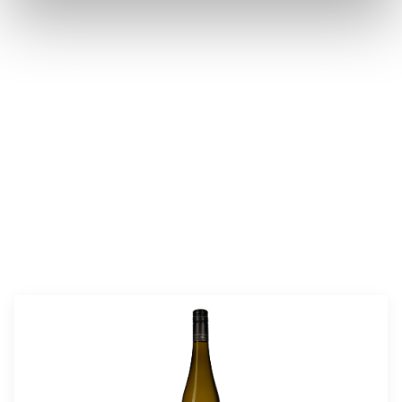
valmistusaika:
20 min
annosmäärä:
4