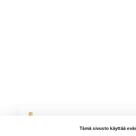
2 kananmunaa
200 g pinaattia
200 g paloiteltua, ruodotonta lämmi
Bestheim Riesling Premium
Tämä sivusto käyttää eväste
Vivahteikas & ryhdikäs
Valkoviinit
|
Ranska