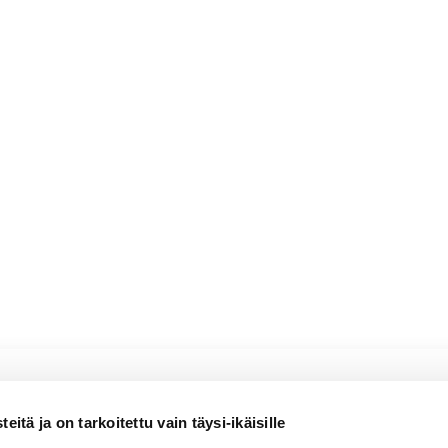
nsavukalaa
 Réserve
itä ja on tarkoitettu vain täysi-ikäisille