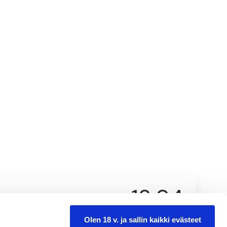
13,94
0.75 l
Olen 18 v. ja sallin kaikki evästeet