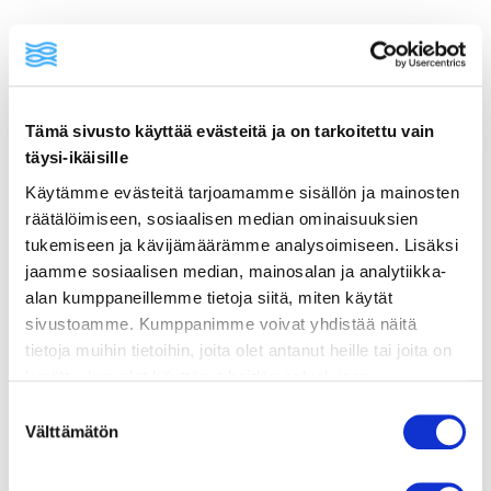
ainekset
Tämä sivusto käyttää evästeitä ja on tarkoitettu vain
täysi-ikäisille
valmistusohje
Käytämme evästeitä tarjoamamme sisällön ja mainosten
räätälöimiseen, sosiaalisen median ominaisuuksien
tukemiseen ja kävijämäärämme analysoimiseen. Lisäksi
lisätietoja
jaamme sosiaalisen median, mainosalan ja analytiikka-
alan kumppaneillemme tietoja siitä, miten käytät
200 g savulohiviipaleita tai -leikkeitä,
sivustoamme. Kumppanimme voivat yhdistää näitä
pieneksi paloiteltuna
tietoja muihin tietoihin, joita olet antanut heille tai joita on
kerätty, kun olet käyttänyt heidän palvelujaan.
200 g täysrasvaista crème fraîchea
Vieraillaksesi tällä sivustolla sinun tulee olla 18 vuotias
Suostumuksen
4 rkl tuoretta tilliä hienonnettuna
tai vanhempi. Vahvista ikäsi käyttääksesi sivustoa.
Välttämätön
valinta
4 rkl tuoretta ruohosipulia hienonnettuna