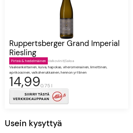
Ruppertsberger Grand Imperial
Riesling
Pirteä & hedelmäinen
Valkoviinit
|
Saksa
Vaaleankeltainen, kuiva, hapokas, viheromenainen, limettinen,
aprikoosinen, valkoherukkainen, hennon yrttinen
14,99
0.75 l
Usein kysyttyä