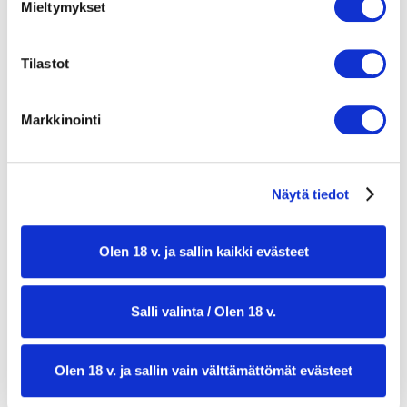
Mieltymykset
200 g parsaa, trimmattuna ja paloiteltuna 2
cm:n paloiksi
Tilastot
225 g spagettia
1 rkl rypsiöljyä
Markkinointi
1 punainen chili, siemenettömänä ja
hienonnettuna
1 salottisipuli hienonnettuna
Näytä tiedot
200 g herkkusieniä viipaloituna
Olen 18 v. ja sallin kaikki evästeet
2 rkl piparjuurikastiketta
½ sitruunan mehu
Salli valinta / Olen 18 v.
Olen 18 v. ja sallin vain välttämättömät evästeet