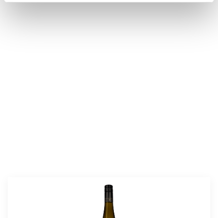
valmistusaika:
60 min
annosmäärä:
4