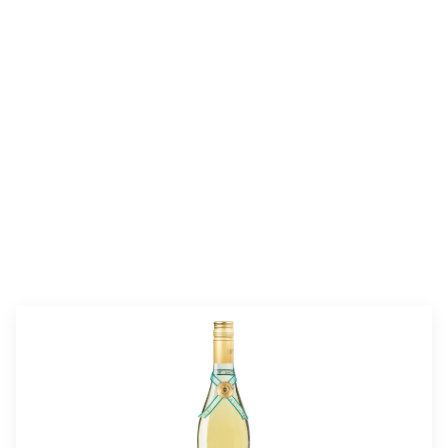
valmistusaika:
40 min
annosmäärä:
6