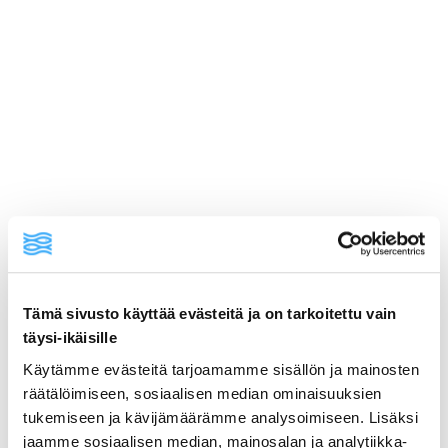
ainekset
valmistusohje
lisätietoja
LOHI-PINAATTITÄYTE:
Tämä sivusto käyttää evästeitä ja on tarkoitettu vain
täysi-ikäisille
Käytämme evästeitä tarjoamamme sisällön ja mainosten
räätälöimiseen, sosiaalisen median ominaisuuksien
tukemiseen ja kävijämäärämme analysoimiseen. Lisäksi
1 iso keltasipuli ja valkosipulinkynsi
jaamme sosiaalisen median, mainosalan ja analytiikka-