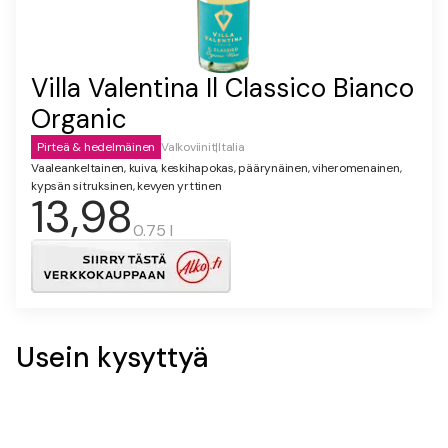
Villa Valentina Il Classico Bianco
Organic
Pirteä & hedelmäinen
Valkoviinit
|
Italia
Vaaleankeltainen, kuiva, keskihapokas, päärynäinen, viheromenainen,
kypsän sitruksinen, kevyen yrttinen
13,98
0.75 l
Usein kysyttyä