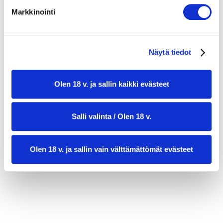
suolaa ja valkopippuria
Markkinointi
kapriksia
sitruunan viipaleita
Näytä tiedot
Olen 18 v. ja sallin kaikki evästeet
Salli valinta / Olen 18 v.
Olen 18 v. ja sallin vain välttämättömät evästeet
valmistusaika:
35 min
annosmäärä:
2