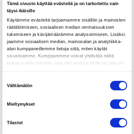
ainekset
Tämä sivusto käyttää evästeitä ja on tarkoitettu vain
täysi-ikäisille
valmistusohje
Käytämme evästeitä tarjoamamme sisällön ja mainosten
räätälöimiseen, sosiaalisen median ominaisuuksien
tukemiseen ja kävijämäärämme analysoimiseen. Lisäksi
lisätietoja
jaamme sosiaalisen median, mainosalan ja analytiikka-
alan kumppaneillemme tietoja siitä, miten käytät
sivustoamme. Kumppanimme voivat yhdistää näitä
VOHVELITAIKINA
tietoja muihin tietoihin, joita olet antanut heille tai joita on
2 kananmuna
kerätty, kun olet käyttänyt heidän palvelujaan.
4 dl maitoa
Vieraillaksesi tällä sivustolla sinun tulee olla 18 vuotias
Suostumuksen
2 dl vehnäjauhoja
tai vanhempi. Vahvista ikäsi käyttääksesi sivustoa.
Välttämätön
valinta
2 tl leivinjauhetta
ripaus suolaa
nokare voita sulatettuna
Mieltymykset
SAVULOHITÄYTE
200 g savulohta
Tilastot
80 g ranskankermaa
1 sitruunan mehu