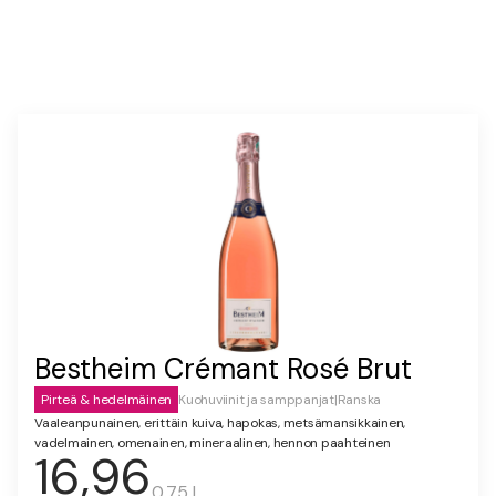
Bestheim Crémant Rosé Brut
Pirteä & hedelmäinen
Kuohuviinit ja samppanjat
|
Ranska
Vaaleanpunainen, erittäin kuiva, hapokas, metsämansikkainen,
vadelmainen, omenainen, mineraalinen, hennon paahteinen
16,96
0.75 l