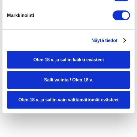
3 valkosipulinkynttä
2 dl oliiviöljyä
Markkinointi
1 rkl timjamia, mauste
1 laakerinlehti
2 dl oliiveja
Näytä tiedot
1 tölkki anjovista
Olen 18 v. ja sallin kaikki evästeet
Salli valinta / Olen 18 v.
Olen 18 v. ja sallin vain välttämättömät evästeet
valmistusaika:
45 min
annosmäärä:
4