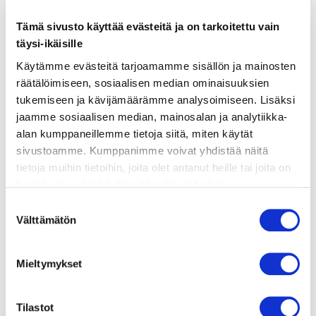
Tämä sivusto käyttää evästeitä ja on tarkoitettu vain
ainekset
täysi-ikäisille
Käytämme evästeitä tarjoamamme sisällön ja mainosten
valmistusohje
räätälöimiseen, sosiaalisen median ominaisuuksien
tukemiseen ja kävijämäärämme analysoimiseen. Lisäksi
jaamme sosiaalisen median, mainosalan ja analytiikka-
lisätietoja
alan kumppaneillemme tietoja siitä, miten käytät
sivustoamme. Kumppanimme voivat yhdistää näitä
1 iso pakaste pizzapohja TAI
tietoja muihin tietoihin, joita olet antanut heille tai joita on
kerätty, kun olet käyttänyt heidän palvelujaan.
Taikina:
Vieraillaksesi tällä sivustolla sinun tulee olla 18 vuotias
15 g hiivaa
Suostumuksen
tai vanhempi. Vahvista ikäsi käyttääksesi sivustoa.
Välttämätön
2,5 dl vettä
valinta
1 tl suolaa
1 rkl oliiviöljyä
Mieltymykset
350 g puolikarkeita vehnäjauhoja
TÄYTE:
Tilastot
1 kg sipulia