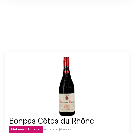
Bonpas Côtes du Rhône
Mehevä & hilloinen
Punaviinit
|
Ranska