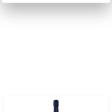
valmistusaika:
30 min
annosmäärä:
6–8