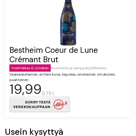
Bestheim Coeur de Lune
Crémant Brut
Vivahteikas & ryhdikäs
Kuohuviinit ja samppanjat
|
Ranska
Vaaleankeltainen, erittäin kuiva, hapokas, omenainen, sitruksinen,
paahteinen
19,99
0.75 l
Usein kysyttyä