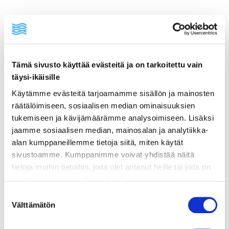
Tämä sivusto käyttää evästeitä ja on tarkoitettu vain
ainekset
täysi-ikäisille
Käytämme evästeitä tarjoamamme sisällön ja mainosten
valmistusohje
räätälöimiseen, sosiaalisen median ominaisuuksien
tukemiseen ja kävijämäärämme analysoimiseen. Lisäksi
jaamme sosiaalisen median, mainosalan ja analytiikka-
lisätietoja
alan kumppaneillemme tietoja siitä, miten käytät
sivustoamme. Kumppanimme voivat yhdistää näitä
1 iso pussi (n. 150 g) rypyläisia sipsuja,
tietoja muihin tietoihin, joita olet antanut heille tai joita on
mielellään tillimakuisia tai tavallisia
kerätty, kun olet käyttänyt heidän palvelujaan.
suolalastuja
Vieraillaksesi tällä sivustolla sinun tulee olla 18 vuotias
Suostumuksen
tai vanhempi. Vahvista ikäsi käyttääksesi sivustoa.
Välttämätön
valinta
kuivattua tilliä jauhettuna (jos käytät
suolalastuja)