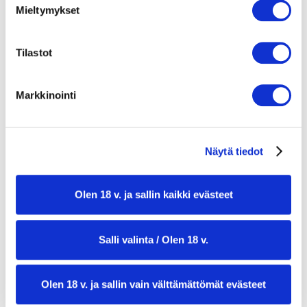
Mieltymykset
300 ml crème fraîchea tai hapankermaa
1 tl maitoa (tarvittaessa)
Tilastot
muutama oksa tuoretta tilliä
1 rkl tuoretta ruohosipulia hienonnettuna
Markkinointi
100 g savukirjolohta, revittynä suupalan
kokoisiksi paloiksi
Näytä tiedot
¼ punasipulia, erittäin hienoksi silputtuna
kirjolohen mätiä (valinnainen, luksusversio)
Olen 18 v. ja sallin kaikki evästeet
1 sitruuna, vain kuori raastettuna
tuoretta mustapippuria myllystä
Salli valinta / Olen 18 v.
Olen 18 v. ja sallin vain välttämättömät evästeet