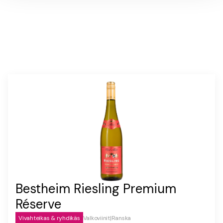
Bestheim Riesling Premium
Réserve
Vivahteikas & ryhdikäs
Valkoviinit
|
Ranska