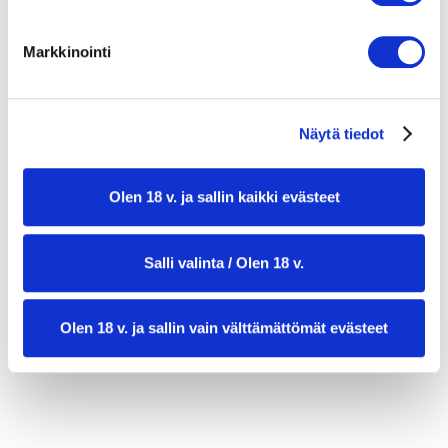
1 kpl japaninretikkaa
2 rkl oliiviöljyä
Markkinointi
1 kpl sitruuna
2 rkl viinietikkaa
suolaa
Näytä tiedot
Olen 18 v. ja sallin kaikki evästeet
Salli valinta / Olen 18 v.
Olen 18 v. ja sallin vain välttämättömät evästeet
valmistusaika:
45 min
annosmäärä:
6