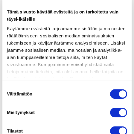
Tämä sivusto käyttää evästeitä ja on tarkoitettu vain
ainekset
täysi-ikäisille
Käytämme evästeitä tarjoamamme sisällön ja mainosten
valmistusohje
räätälöimiseen, sosiaalisen median ominaisuuksien
tukemiseen ja kävijämäärämme analysoimiseen. Lisäksi
jaamme sosiaalisen median, mainosalan ja analytiikka-
lisätietoja
alan kumppaneillemme tietoja siitä, miten käytät
sivustoamme. Kumppanimme voivat yhdistää näitä
SOKERISUOLATTU LOHI:
tietoja muihin tietoihin, joita olet antanut heille tai joita on
600 g lohta
kerätty, kun olet käyttänyt heidän palvelujaan.
Vieraillaksesi tällä sivustolla sinun tulee olla 18 vuotias
100 g sokeria
Suostumuksen
tai vanhempi. Vahvista ikäsi käyttääksesi sivustoa.
100 g suolaa
Välttämätön
valinta
PIPARJUURIKREEMI:
0,5 dl piparjuuritahnaa
Mieltymykset
1 purkki Ranskankermaa
suolaa
Tilastot
JAPANINRETIKKASALAATTI: