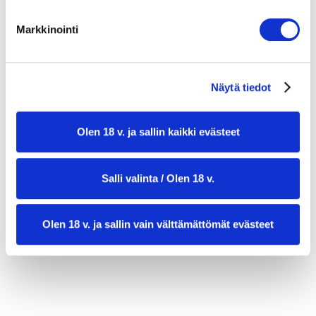
ripaus suolaa
Markkinointi
nokare voita sulatettuna
Näytä tiedot
Olen 18 v. ja sallin kaikki evästeet
TUOREJUUSTOTÄYTE
Salli valinta / Olen 18 v.
1 pkt (200 g) lohi tuorejuusto
Olen 18 v. ja sallin vain välttämättömät evästeet
1 punasipuli