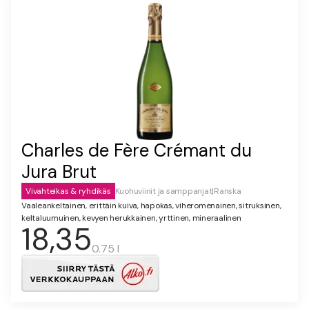
Charles de Fère Crémant du
Jura Brut
Vivahteikas & ryhdikäs
Kuohuviinit ja samppanjat
|
Ranska
Vaaleankeltainen, erittäin kuiva, hapokas, viheromenainen, sitruksinen,
keltaluumuinen, kevyen herukkainen, yrttinen, mineraalinen
18,35
0.75 l