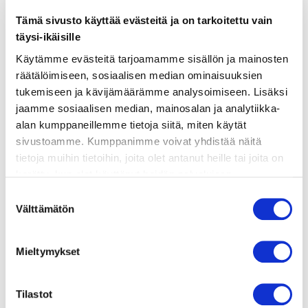
lisätietoja
Tämä sivusto käyttää evästeitä ja on tarkoitettu vain
täysi-ikäisille
VOHVELITAIKINA
Käytämme evästeitä tarjoamamme sisällön ja mainosten
räätälöimiseen, sosiaalisen median ominaisuuksien
tukemiseen ja kävijämäärämme analysoimiseen. Lisäksi
jaamme sosiaalisen median, mainosalan ja analytiikka-
3 kananmunaa
alan kumppaneillemme tietoja siitä, miten käytät
sivustoamme. Kumppanimme voivat yhdistää näitä
tietoja muihin tietoihin, joita olet antanut heille tai joita on
3 dl maitoa
kerätty, kun olet käyttänyt heidän palvelujaan.
Vieraillaksesi tällä sivustolla sinun tulee olla 18 vuotias
Suostumuksen
tai vanhempi. Vahvista ikäsi käyttääksesi sivustoa.
Välttämätön
valinta
4 dl vehnäjauhoja
Mieltymykset
1 tl leivinjauhetta
Tilastot