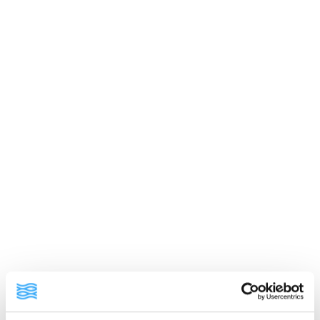
ainekset
valmistusohje