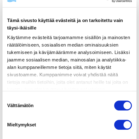
valmistusohje
Tämä sivusto käyttää evästeitä ja on tarkoitettu vain
lisätietoja
täysi-ikäisille
Käytämme evästeitä tarjoamamme sisällön ja mainosten
LETTUTAIKINA
räätälöimiseen, sosiaalisen median ominaisuuksien
tukemiseen ja kävijämäärämme analysoimiseen. Lisäksi
jaamme sosiaalisen median, mainosalan ja analytiikka-
5 dl maitoa
alan kumppaneillemme tietoja siitä, miten käytät
sivustoamme. Kumppanimme voivat yhdistää näitä
tietoja muihin tietoihin, joita olet antanut heille tai joita on
kerätty, kun olet käyttänyt heidän palvelujaan.
2,5 dl vehnäjauhoja
Vieraillaksesi tällä sivustolla sinun tulee olla 18 vuotias
Suostumuksen
tai vanhempi. Vahvista ikäsi käyttääksesi sivustoa.
Välttämätön
valinta
2 kananmunaa
Mieltymykset
1 tl suolaa