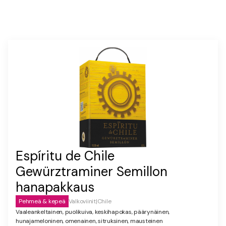
Espíritu de Chile
Gewürztraminer Semillon
hanapakkaus
Pehmeä & kepeä
Valkoviinit
|
Chile
Vaaleankeltainen, puolikuiva, keskihapokas, päärynäinen,
hunajameloninen, omenainen, sitruksinen, mausteinen