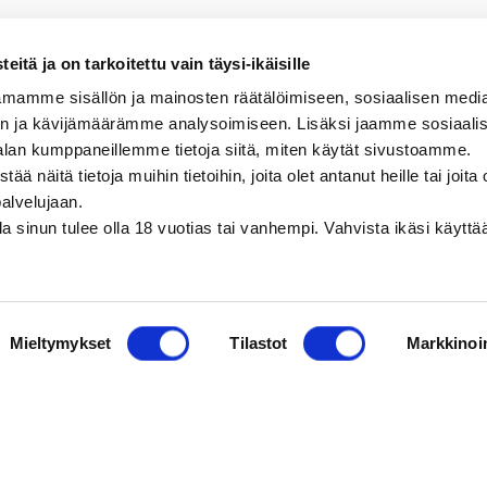
itä ja on tarkoitettu vain täysi-ikäisille
mamme sisällön ja mainosten räätälöimiseen, sosiaalisen medi
n ja kävijämäärämme analysoimiseen. Lisäksi jaamme sosiaali
alan kumppaneillemme tietoja siitä, miten käytät sivustoamme.
näitä tietoja muihin tietoihin, joita olet antanut heille tai joita 
palvelujaan.
olla sinun tulee olla 18 vuotias tai vanhempi. Vahvista ikäsi käytt
Mieltymykset
Tilastot
Markkinoin