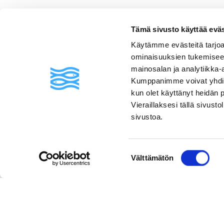
Usein kysyttyä
Tämä sivusto käyttää eväste
Käytämme evästeitä tarjoa
ominaisuuksien tukemisee
mainosalan ja analytiikka-
Kumppanimme voivat yhdistää 
kun olet käyttänyt heidän 
Vieraillaksesi tällä sivust
sivustoa.
Suostumuksen
Välttämätön
valinta