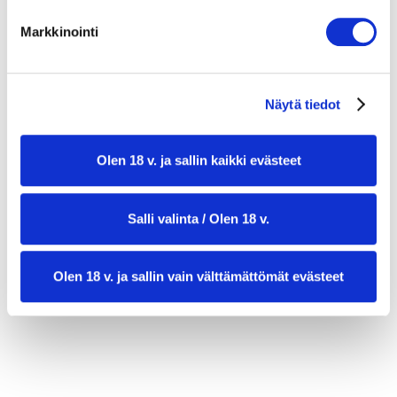
suolaa ja mustapippuria maun mukaan
Markkinointi
tuoretta basilikaa koristeluun
Näytä tiedot
Olen 18 v. ja sallin kaikki evästeet
Salli valinta / Olen 18 v.
valmistusaika:
30 min
Olen 18 v. ja sallin vain välttämättömät evästeet
annosmäärä:
4