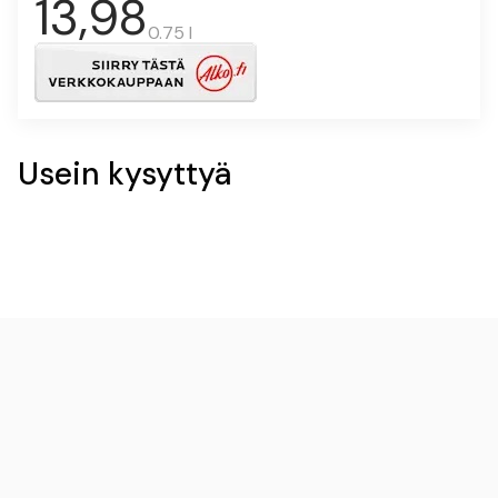
13,98
0.75 l
Usein kysyttyä