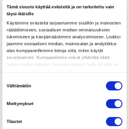
Tämä sivusto käyttää evästeitä ja on tarkoitettu vain
ainekset
täysi-ikäisille
Käytämme evästeitä tarjoamamme sisällön ja mainosten
valmistusohje
räätälöimiseen, sosiaalisen median ominaisuuksien
tukemiseen ja kävijämäärämme analysoimiseen. Lisäksi
jaamme sosiaalisen median, mainosalan ja analytiikka-
lisätietoja
alan kumppaneillemme tietoja siitä, miten käytät
sivustoamme. Kumppanimme voivat yhdistää näitä
600–700 g lohifilee (nahalla)
tietoja muihin tietoihin, joita olet antanut heille tai joita on
kerätty, kun olet käyttänyt heidän palvelujaan.
80 g aurinkokuivattuja tomaatteja (öljyssä)
Vieraillaksesi tällä sivustolla sinun tulee olla 18 vuotias
Suostumuksen
50 g sinihomejuustoa (esim. Aura)
tai vanhempi. Vahvista ikäsi käyttääksesi sivustoa.
Välttämätön
valinta
1 ruukku tuoretta basilikaa
Mieltymykset
2 valkosipulin kynttä
3 rkl pinjansiemeniä
Tilastot
3 rkl oliiviöljyä