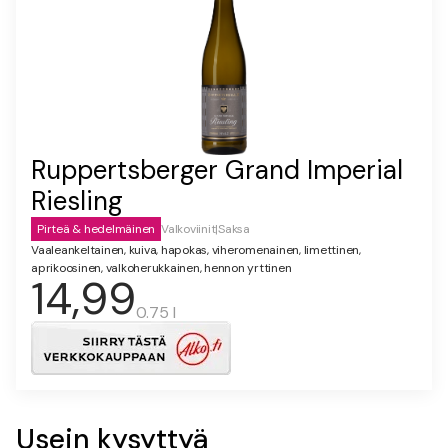
Ruppertsberger Grand Imperial
Riesling
Pirteä & hedelmäinen
Valkoviinit
|
Saksa
Vaaleankeltainen, kuiva, hapokas, viheromenainen, limettinen,
aprikoosinen, valkoherukkainen, hennon yrttinen
14,99
0.75 l
Usein kysyttyä