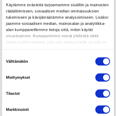
Käytämme evästeitä tarjoamamme sisällön ja mainosten
räätälöimiseen, sosiaalisen median ominaisuuksien
valmistusohje
tukemiseen ja kävijämäärämme analysoimiseen. Lisäksi
jaamme sosiaalisen median, mainosalan ja analytiikka-
lisätietoja
alan kumppaneillemme tietoja siitä, miten käytät
sivustoamme. Kumppanimme voivat yhdistää näitä
tietoja muihin tietoihin, joita olet antanut heille tai joita on
2 siivua leipää
kerätty, kun olet käyttänyt heidän palvelujaan.
Vieraillaksesi tällä sivustolla sinun tulee olla 18 vuotias
1 prk tonnikalaa
Suostumuksen
tai vanhempi. Vahvista ikäsi käyttääksesi sivustoa.
Välttämätön
valinta
2 keitettyä kananmunaa
1 dl majoneesia
Mieltymykset
pippuria ja suolaa
Tilastot
Markkinointi