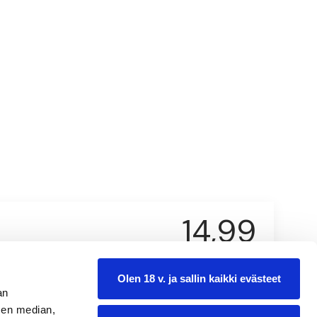
14,99
0.75 l
Olen 18 v. ja sallin kaikki evästeet
an
sen median,