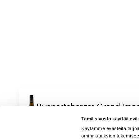
parmesaania raastettuna tarjoil
Ruppertsberger Grand Imper
Pirteä & hedelmäinen
Valkoviinit
|
Saksa
Tämä sivusto käyttää eväste
Vaaleankeltainen, kuiva, hapokas, viheromenainen, limettinen
yrttinen
Käytämme evästeitä tarjoa
ominaisuuksien tukemisee