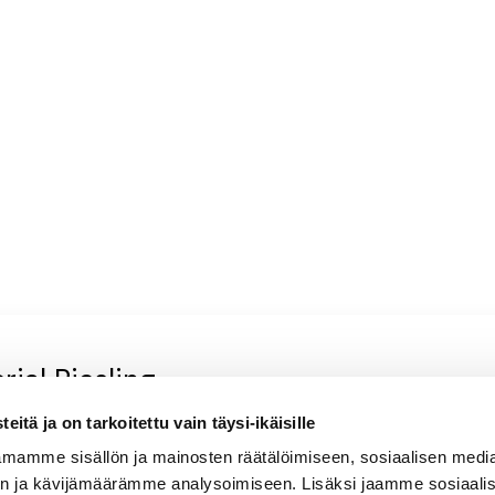
uun
ial Riesling
itä ja on tarkoitettu vain täysi-ikäisille
, aprikoosinen, valkoherukkainen, hennon
mamme sisällön ja mainosten räätälöimiseen, sosiaalisen medi
n ja kävijämäärämme analysoimiseen. Lisäksi jaamme sosiaali