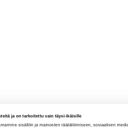
mukaan
linnainen)
iano
itä ja on tarkoitettu vain täysi-ikäisille
ypsän sitruksinen, aprikoosinen,
mamme sisällön ja mainosten räätälöimiseen, sosiaalisen medi