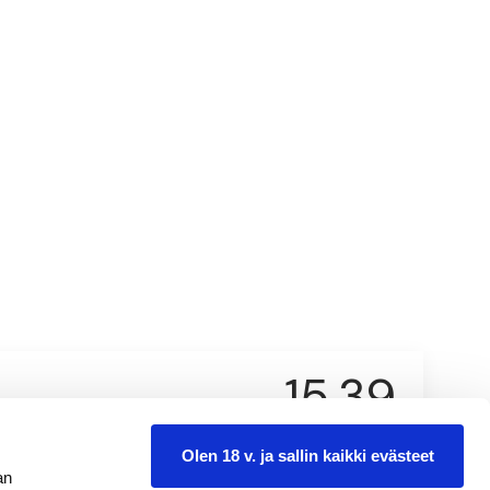
15,39
0.75 l
Olen 18 v. ja sallin kaikki evästeet
an