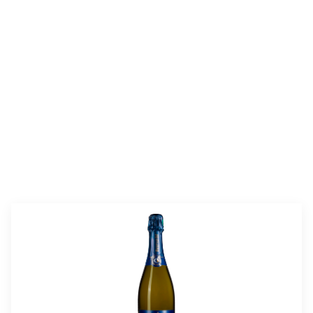
valmistusaika:
60 min + 2 h vetäytyminen
annosmäärä:
10