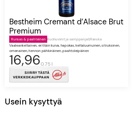
Bestheim Cremant d’Alsace Brut
Premium
Runsas & paahteinen
Kuohuviinit ja samppanjat
|
Ranska
Vaaleankeltainen, erittäin kuiva, hapokas, keltaluumuinen, sitruksinen,
omenainen, hennon pähkinäinen, paahtoleipäinen
16,96
0.75 l
Usein kysyttyä