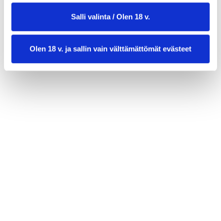
1 prk (150 g) ranskankermaa
Salli valinta / Olen 18 v.
100 g tuorejuustoa
3 rkl ruohosipulia hienonnettuna
Olen 18 v. ja sallin vain välttämättömät evästeet
Koristeet:
herneenversoja
tuorekurkkuviipaleita
2 rkl paahdettua sipulirouhetta