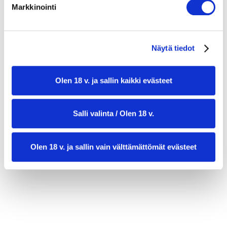
Markkinointi
Rapeaa ruisleipää
Näytä tiedot
Olen 18 v. ja sallin kaikki evästeet
Salli valinta / Olen 18 v.
valmistusaika:
60 min
Olen 18 v. ja sallin vain välttämättömät evästeet
annosmäärä:
4