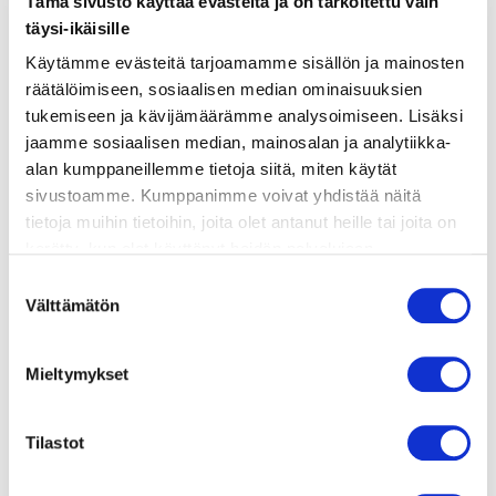
Tämä sivusto käyttää evästeitä ja on tarkoitettu vain
täysi-ikäisille
valmistusohje
Käytämme evästeitä tarjoamamme sisällön ja mainosten
räätälöimiseen, sosiaalisen median ominaisuuksien
tukemiseen ja kävijämäärämme analysoimiseen. Lisäksi
lisätietoja
jaamme sosiaalisen median, mainosalan ja analytiikka-
alan kumppaneillemme tietoja siitä, miten käytät
sivustoamme. Kumppanimme voivat yhdistää näitä
800 g turskaa jossa nahka jäljellä (4 annospalaa)
tietoja muihin tietoihin, joita olet antanut heille tai joita on
600 g perunaa
kerätty, kun olet käyttänyt heidän palvelujaan.
8-10 sardellifilettä
Vieraillaksesi tällä sivustolla sinun tulee olla 18 vuotias
Suostumuksen
4 valkosipulinkynttä
tai vanhempi. Vahvista ikäsi käyttääksesi sivustoa.
Välttämätön
valinta
1 dl karkeaksi silputtua lehtipersiljaa
3 rkl tomaattipyrettä
3 dl oliiviöljyä
Mieltymykset
1 dl mustia oliiveja
sormisuolaa ja vastajauhettua mustapippuria
Tilastot
2 rkl silputtua persiljaa
Tarjoiluun