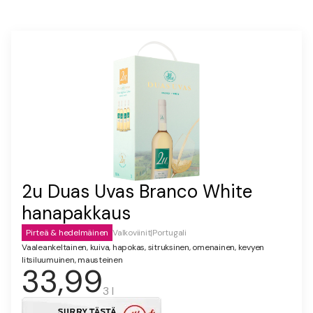
2u Duas Uvas Branco White
hanapakkaus
Pirteä & hedelmäinen
Valkoviinit
|
Portugali
Vaaleankeltainen, kuiva, hapokas, sitruksinen, omenainen, kevyen
litsiluumuinen, mausteinen
33,99
3 l