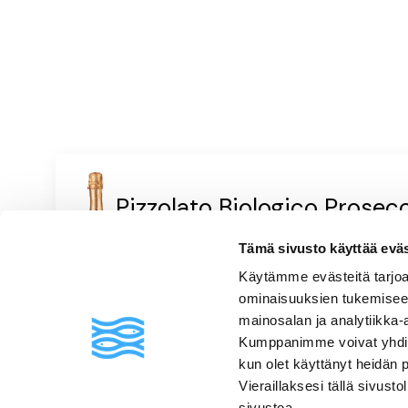
Pizzolato Biologico Prosec
Pirteä & hedelmäinen
Kuohuviinit ja samppanjat
|
Italia
Tämä sivusto käyttää eväste
Vaaleanviherkeltainen, kuiva, keskihapokas, persikkainen, p
yrttinen
Käytämme evästeitä tarjoa
ominaisuuksien tukemisee
mainosalan ja analytiikka-
Kumppanimme voivat yhdistää 
Usein kysyttyä
kun olet käyttänyt heidän 
Vieraillaksesi tällä sivust
sivustoa.