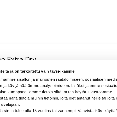
co Extra Dry
itä ja on tarkoitettu vain täysi-ikäisille
äärynäinen, sitruunainen, kukkainen, kevyen
mamme sisällön ja mainosten räätälöimiseen, sosiaalisen medi
n ja kävijämäärämme analysoimiseen. Lisäksi jaamme sosiaali
alan kumppaneillemme tietoja siitä, miten käytät sivustoamme.
näitä tietoja muihin tietoihin, joita olet antanut heille tai joita 
palvelujaan.
olla sinun tulee olla 18 vuotias tai vanhempi. Vahvista ikäsi käytt