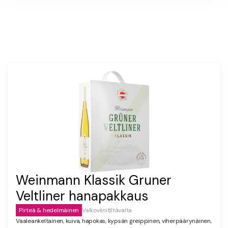
Weinmann Klassik Gruner
Veltliner hanapakkaus
Pirteä & hedelmäinen
Valkoviinit
|
Itävalta
Vaaleankeltainen, kuiva, hapokas, kypsän greippinen, viherpäärynäinen,