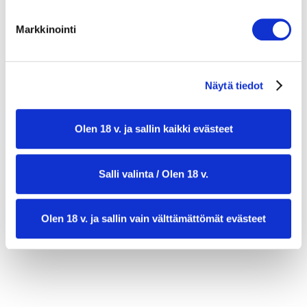
tuoretta
Markkinointi
Suolaa ja mustapippuria maun mukaan
Tuoretta basilikaa tai persiljaa koristeluun
Näytä tiedot
Olen 18 v. ja sallin kaikki evästeet
Salli valinta / Olen 18 v.
Olen 18 v. ja sallin vain välttämättömät evästeet
valmistusaika:
35 min
annosmäärä:
4