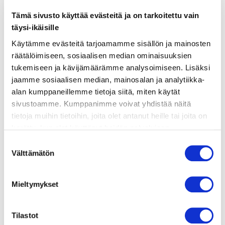
Tämä sivusto käyttää evästeitä ja on tarkoitettu vain
täysi-ikäisille
ainekset
Käytämme evästeitä tarjoamamme sisällön ja mainosten
räätälöimiseen, sosiaalisen median ominaisuuksien
valmistusohje
tukemiseen ja kävijämäärämme analysoimiseen. Lisäksi
jaamme sosiaalisen median, mainosalan ja analytiikka-
alan kumppaneillemme tietoja siitä, miten käytät
lisätietoja
sivustoamme. Kumppanimme voivat yhdistää näitä
tietoja muihin tietoihin, joita olet antanut heille tai joita on
600 g tuoretta lohifileetä (4 palaa)
kerätty, kun olet käyttänyt heidän palvelujaan.
Vieraillaksesi tällä sivustolla sinun tulee olla 18 vuotias
Suostumuksen
200 g fetajuustoa
tai vanhempi. Vahvista ikäsi käyttääksesi sivustoa.
Välttämätön
valinta
250 g kirsikkatomaatteja
2 rkl oliiviöljyä
Mieltymykset
2 valkosipulinkynttä, ohueksi viipaloituna
Tilastot
1 tl kuivattua timjamia tai muutama oksa