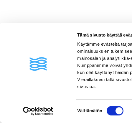
Tämä sivusto käyttää eväste
Usein kysyttyä
Käytämme evästeitä tarjoa
ominaisuuksien tukemisee
mainosalan ja analytiikka-
Kumppanimme voivat yhdistää 
kun olet käyttänyt heidän 
Vieraillaksesi tällä sivust
sivustoa.
Suostumuksen
Välttämätön
valinta