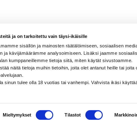
itä ja on tarkoitettu vain täysi-ikäisille
mamme sisällön ja mainosten räätälöimiseen, sosiaalisen medi
n ja kävijämäärämme analysoimiseen. Lisäksi jaamme sosiaali
alan kumppaneillemme tietoja siitä, miten käytät sivustoamme.
näitä tietoja muihin tietoihin, joita olet antanut heille tai joita 
palvelujaan.
olla sinun tulee olla 18 vuotias tai vanhempi. Vahvista ikäsi käytt
Mieltymykset
Tilastot
Markkinoin