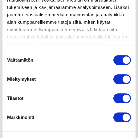
tukemiseen ja kävijämäärämme analysoimiseen. Lisäksi
jaamme sosiaalisen median, mainosalan ja analytiikka-
lisätietoja
alan kumppaneillemme tietoja siitä, miten käytät
sivustoamme. Kumppanimme voivat yhdistää näitä
tietoja muihin tietoihin, joita olet antanut heille tai joita on
500 g lohifileetä
kerätty, kun olet käyttänyt heidän palvelujaan.
400 g perunoita
Vieraillaksesi tällä sivustolla sinun tulee olla 18 vuotias
Suostumuksen
2 tl hunajaa
tai vanhempi. Vahvista ikäsi käyttääksesi sivustoa.
Välttämätön
valinta
1 rkl rypsiöljyä
1 rkl popcorn-maustetta
1 rkl provencen yrttiseosta
Mieltymykset
ripaus suolaa ja valkopippuria
Tilastot
Markkinointi