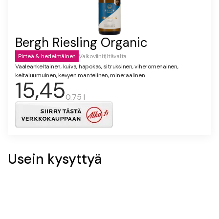
Bergh Riesling Organic
Pirteä & hedelmäinen
Valkoviinit
|
Itävalta
Vaaleankeltainen, kuiva, hapokas, sitruksinen, viheromenainen,
keltaluumuinen, kevyen mantelinen, mineraalinen
15,45
0.75 l
Usein kysyttyä