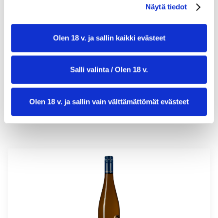
Näytä tiedot
valmistusaika:
45 min
Olen 18 v. ja sallin kaikki evästeet
annosmäärä:
4
Salli valinta / Olen 18 v.
Olen 18 v. ja sallin vain välttämättömät evästeet