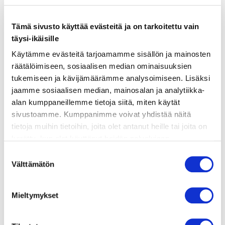
ainekset
Tämä sivusto käyttää evästeitä ja on tarkoitettu vain
täysi-ikäisille
valmistusohje
Käytämme evästeitä tarjoamamme sisällön ja mainosten
räätälöimiseen, sosiaalisen median ominaisuuksien
tukemiseen ja kävijämäärämme analysoimiseen. Lisäksi
lisätietoja
jaamme sosiaalisen median, mainosalan ja analytiikka-
alan kumppaneillemme tietoja siitä, miten käytät
600 g lohifile (nahkoineen tai ilman)
sivustoamme. Kumppanimme voivat yhdistää näitä
tietoja muihin tietoihin, joita olet antanut heille tai joita on
2 valkosipulinkynttä, hienonnettuna
kerätty, kun olet käyttänyt heidän palvelujaan.
4–6 sardellifileettä öljyssä
Vieraillaksesi tällä sivustolla sinun tulee olla 18 vuotias
Suostumuksen
tai vanhempi. Vahvista ikäsi käyttääksesi sivustoa.
Välttämätön
valinta
400 g tomaattimurskaa
80 g kivettömiä mustia oliiveja
Mieltymykset
2 rkl kapriksia
½ tl chiliflakesia