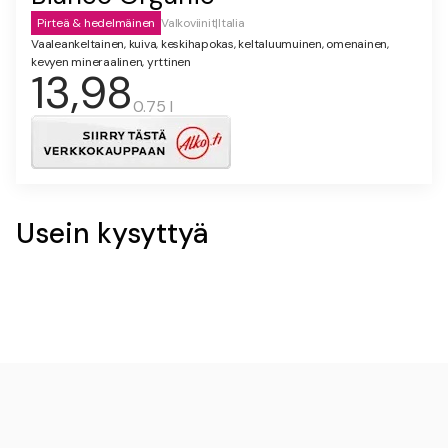
Pirteä & hedelmäinen
Valkoviinit
|
Italia
Vaaleankeltainen, kuiva, keskihapokas, keltaluumuinen, omenainen,
kevyen mineraalinen, yrttinen
13,98
0.75 l
Usein kysyttyä