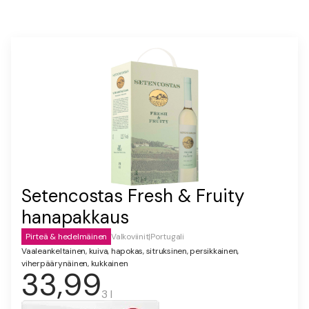
Setencostas Fresh & Fruity
hanapakkaus
Pirteä & hedelmäinen
Valkoviinit
|
Portugali
Vaaleankeltainen, kuiva, hapokas, sitruksinen, persikkainen,
viherpäärynäinen, kukkainen
33,99
3 l