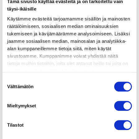
Tämä sivusto käyttää evästeitä ja on tarkoitettu vain
ainekset
täysi-ikäisille
Käytämme evästeitä tarjoamamme sisällön ja mainosten
valmistusohje
räätälöimiseen, sosiaalisen median ominaisuuksien
tukemiseen ja kävijämäärämme analysoimiseen. Lisäksi
jaamme sosiaalisen median, mainosalan ja analytiikka-
lisätietoja
alan kumppaneillemme tietoja siitä, miten käytät
sivustoamme. Kumppanimme voivat yhdistää näitä
tietoja muihin tietoihin, joita olet antanut heille tai joita on
600 g lohifilettä (nahka päällä)
kerätty, kun olet käyttänyt heidän palvelujaan.
suolaa ja valkopippuria
Vieraillaksesi tällä sivustolla sinun tulee olla 18 vuotias
Suostumuksen
tai vanhempi. Vahvista ikäsi käyttääksesi sivustoa.
½ sitruunan mehu
Välttämätön
valinta
2 dl kermaviiliä
Mieltymykset
1–2 tl wasabitahnaa (maun mukaan)
1 tl sitruunamehua (kastikkeeseen)
Tilastot
ripaus sokeria (tarvittaessa)