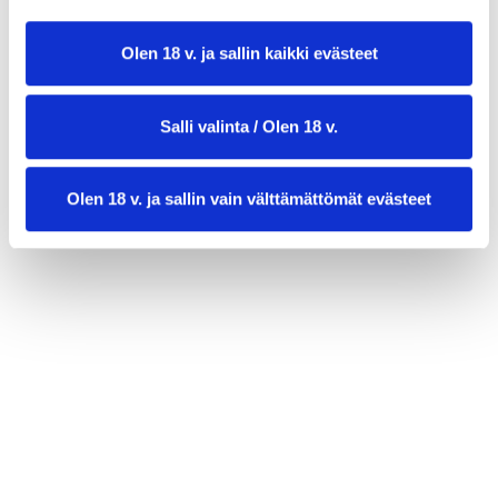
1 pieni sipuli hienonnettuna
1 prk kermaviiliä
Olen 18 v. ja sallin kaikki evästeet
3/4 dl paholaisen hilloa
Kasvis-juustotäyte:
Salli valinta / Olen 18 v.
200 g yrttituorejuustoa
50 g salaattijuustoa
1 dl paprikaa pieneksi pilkottuna
Olen 18 v. ja sallin vain välttämättömät evästeet
1 rkl sitruunamehua
1 tl suolaa
Paholaisen hillo:
1 punainen paprika
2-4 chilipalkoa
1 pieni sipuli
2 valkosipulin kynttä
1 dl sokeria
200 g tomaattimurskaa
1 rkl etikkaa
1 tl suolaa