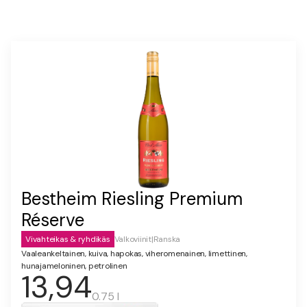
Bestheim Riesling Premium
Réserve
Vivahteikas & ryhdikäs
Valkoviinit
|
Ranska
Vaaleankeltainen, kuiva, hapokas, viheromenainen, limettinen,
hunajameloninen, petrolinen
13,94
0.75 l