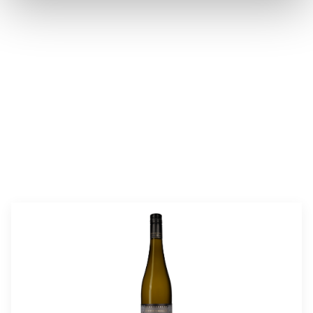
valmistusaika:
30 min
annosmäärä:
4-6