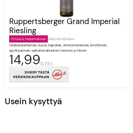
Ruppertsberger Grand Imperial
Riesling
Pirteä & hedelmäinen
Valkoviinit
|
Saksa
Vaaleankeltainen, kuiva, hapokas, viheromenainen, limettinen,
aprikoosinen, valkoherukkainen, hennon yrttinen
14,99
0.75 l
Usein kysyttyä