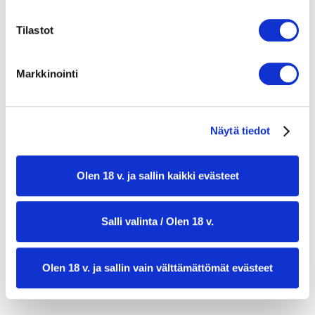
2 rkl voita
Tilastot
oliiviöljyä
kourallinen kirsikkatomaatteja
Markkinointi
kourallinen oliiveja
tuoretta basilikaa
Näytä tiedot
suolaa ja mustapippuria
Olen 18 v. ja sallin kaikki evästeet
Salli valinta / Olen 18 v.
Olen 18 v. ja sallin vain välttämättömät evästeet