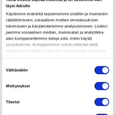
täysi-ikäisille
Käytämme evästeitä tarjoamamme sisällön ja mainosten
valmistusohje
räätälöimiseen, sosiaalisen median ominaisuuksien
tukemiseen ja kävijämäärämme analysoimiseen. Lisäksi
lisätietoja
jaamme sosiaalisen median, mainosalan ja analytiikka-
alan kumppaneillemme tietoja siitä, miten käytät
sivustoamme. Kumppanimme voivat yhdistää näitä
TARTALETTIPOHJAT
tietoja muihin tietoihin, joita olet antanut heille tai joita on
100 g huoneenlämpöistä voita
kerätty, kun olet käyttänyt heidän palvelujaan.
2 ½ dl vehnäjauhoja
Vieraillaksesi tällä sivustolla sinun tulee olla 18 vuotias
Suostumuksen
1 rkl kylmää vettä
tai vanhempi. Vahvista ikäsi käyttääksesi sivustoa.
Välttämätön
valinta
ripaus suolaa
TARTALETTITÄYTE
100 g + 100 g graavilohta
Mieltymykset
200 g (1 paketti) kermaviiliä
2 kananmunaa
Tilastot
½ sitruunan raastettu kuori
ripaus suolaa ja valkopippuria