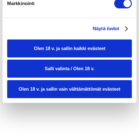
Markkinointi
+ tuorejuustoa, avokado, kurkku ja persiljaa
koristeluun
Näytä tiedot
Olen 18 v. ja sallin kaikki evästeet
Salli valinta / Olen 18 v.
valmistusaika:
50 min
Olen 18 v. ja sallin vain välttämättömät evästeet
annosmäärä:
14