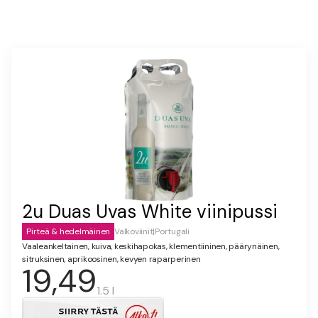
2u Duas Uvas White viinipussi
Pirteä & hedelmäinen
Valkoviinit
|
Portugali
Vaaleankeltainen, kuiva, keskihapokas, klementiininen, päärynäinen,
sitruksinen, aprikoosinen, kevyen raparperinen
19,49
1.5 l