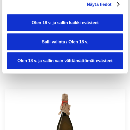
Näytä tiedot
valmistusaika:
0 min
Olen 18 v. ja sallin kaikki evästeet
annosmäärä:
4
Salli valinta / Olen 18 v.
Olen 18 v. ja sallin vain välttämättömät evästeet