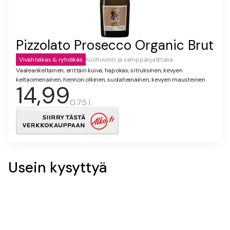
Pizzolato Prosecco Organic Brut
Vivahteikas & ryhdikäs
Kuohuviinit ja samppanjat
|
Italia
Vaaleankeltainen, erittäin kuiva, hapokas, sitruksinen, kevyen
keltaomenainen, hennon olkinen, suolaheinäinen, kevyen mausteinen
14,99
0.75 l
Usein kysyttyä