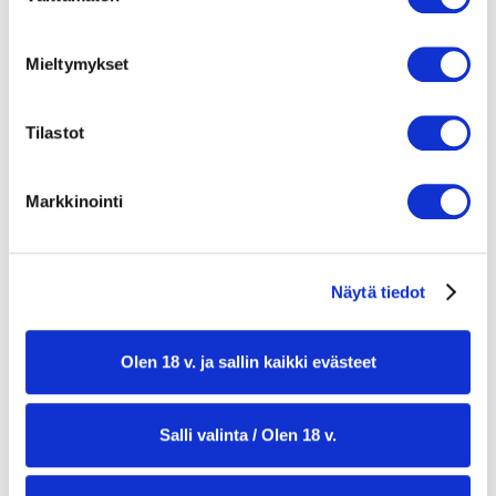
200 g simpukoita tai kirjosimpukoita
1 iso sipuli, hienonnettuna
Mieltymykset
4 valkosipulinkynttä, hienonnettuna
Tilastot
1 punainen paprika, siivutettuna
400 g tomaattimurskaa (1 tölkki)
Markkinointi
800 ml kuumaa kala- tai kasvislientä
1 tl savupaprikajauhetta
Näytä tiedot
1 tl makeaa paprikajauhetta
0,5 g sahramia (pieni hyppysellinen)
Olen 18 v. ja sallin kaikki evästeet
3 rkl oliiviöljyä
suolaa ja mustapippuria maun mukaan
Salli valinta / Olen 18 v.
kourallinen tuoretta persiljaa, silputtuna