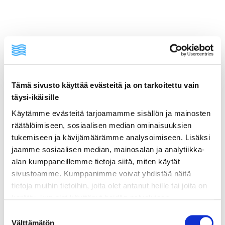
ainekset
Tämä sivusto käyttää evästeitä ja on tarkoitettu vain
täysi-ikäisille
valmistusohje
Käytämme evästeitä tarjoamamme sisällön ja mainosten
räätälöimiseen, sosiaalisen median ominaisuuksien
tukemiseen ja kävijämäärämme analysoimiseen. Lisäksi
lisätietoja
jaamme sosiaalisen median, mainosalan ja analytiikka-
alan kumppaneillemme tietoja siitä, miten käytät
sivustoamme. Kumppanimme voivat yhdistää näitä
300 g arborio- tai paellariisiä
tietoja muihin tietoihin, joita olet antanut heille tai joita on
200 g chorizomakkaraa, siivutettuna
kerätty, kun olet käyttänyt heidän palvelujaan.
Vieraillaksesi tällä sivustolla sinun tulee olla 18 vuotias
Suostumuksen
300 g katkarapuja (kuorittuna tai kuorineen)
tai vanhempi. Vahvista ikäsi käyttääksesi sivustoa.
Välttämätön
valinta