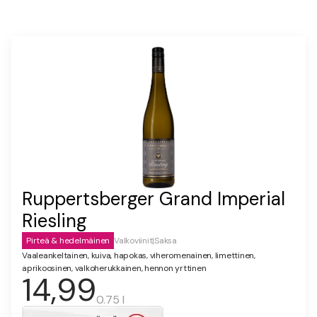
Ruppertsberger Grand Imperial
Riesling
Pirteä & hedelmäinen
Valkoviinit
|
Saksa
Vaaleankeltainen, kuiva, hapokas, viheromenainen, limettinen,
aprikoosinen, valkoherukkainen, hennon yrttinen
14,99
0.75 l