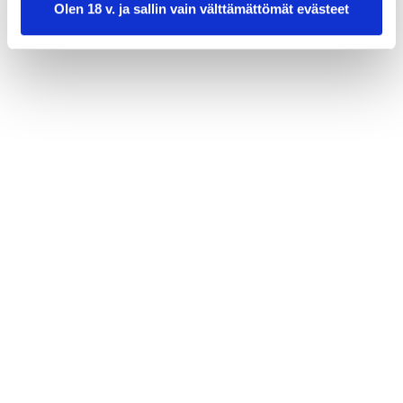
1 sitruuna, siivutettuna tarjoilua varten
Olen 18 v. ja sallin vain välttämättömät evästeet
valmistusaika:
50 min
annosmäärä:
4