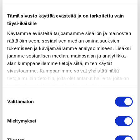
ainekset
Tämä sivusto käyttää evästeitä ja on tarkoitettu vain
täysi-ikäisille
valmistusohje
Käytämme evästeitä tarjoamamme sisällön ja mainosten
räätälöimiseen, sosiaalisen median ominaisuuksien
tukemiseen ja kävijämäärämme analysoimiseen. Lisäksi
lisätietoja
jaamme sosiaalisen median, mainosalan ja analytiikka-
alan kumppaneillemme tietoja siitä, miten käytät
GRIBICHEKASTIKE
sivustoamme. Kumppanimme voivat yhdistää näitä
2 kanamunaa
tietoja muihin tietoihin, joita olet antanut heille tai joita on
1 rkl maustekurkkua
kerätty, kun olet käyttänyt heidän palvelujaan.
1 rkl ruohosipulia
Vieraillaksesi tällä sivustolla sinun tulee olla 18 vuotias
Suostumuksen
1 dl rypsiöljyä
tai vanhempi. Vahvista ikäsi käyttääksesi sivustoa.
Välttämätön
valinta
1 rkl valkoviinietikkaa
1 tl dijon sinappia
Mieltymykset
1 tl kapriksia
suolaa