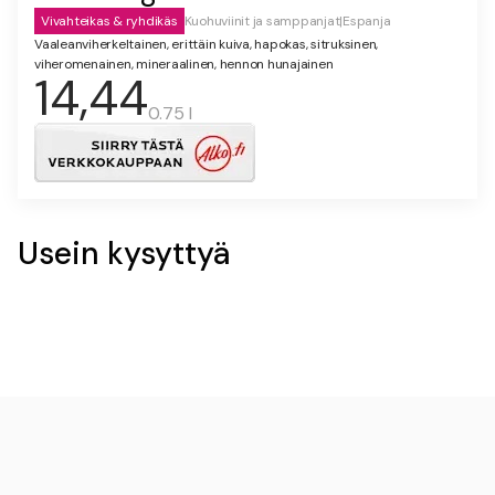
Vivahteikas & ryhdikäs
Kuohuviinit ja samppanjat
|
Espanja
Vaaleanviherkeltainen, erittäin kuiva, hapokas, sitruksinen,
viheromenainen, mineraalinen, hennon hunajainen
14,44
0.75 l
Usein kysyttyä