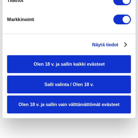
pippuria
Tilastot
200 g tuoreita sinisimpukoita
1 salottisipuli
Markkinointi
1 valkosipuli
2 dl valkoviiniä + 1 dl vettä
suolaa
Näytä tiedot
pippuria
tuoretta persiljaa
Olen 18 v. ja sallin kaikki evästeet
Salli valinta / Olen 18 v.
Olen 18 v. ja sallin vain välttämättömät evästeet
valmistusaika:
45 min