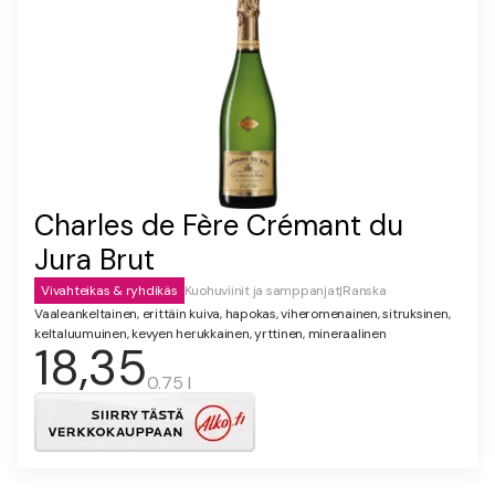
Charles de Fère Crémant du
Jura Brut
Vivahteikas & ryhdikäs
Kuohuviinit ja samppanjat
|
Ranska
Vaaleankeltainen, erittäin kuiva, hapokas, viheromenainen, sitruksinen,
keltaluumuinen, kevyen herukkainen, yrttinen, mineraalinen
18,35
0.75 l