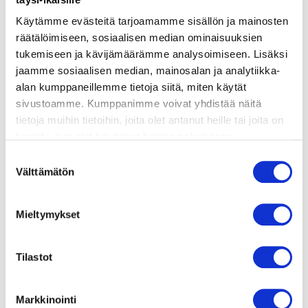
Käytämme evästeitä tarjoamamme sisällön ja mainosten
valmistusohje
räätälöimiseen, sosiaalisen median ominaisuuksien
tukemiseen ja kävijämäärämme analysoimiseen. Lisäksi
lisätietoja
jaamme sosiaalisen median, mainosalan ja analytiikka-
alan kumppaneillemme tietoja siitä, miten käytät
sivustoamme. Kumppanimme voivat yhdistää näitä
1 paketti pekonia
tietoja muihin tietoihin, joita olet antanut heille tai joita on
150 g kampasimpukoita
kerätty, kun olet käyttänyt heidän palvelujaan.
80 g voita paistamiseen
Vieraillaksesi tällä sivustolla sinun tulee olla 18 vuotias
Suostumuksen
HERNEPYREE
tai vanhempi. Vahvista ikäsi käyttääksesi sivustoa.
Välttämätön
valinta
150 g herneitä (pakaste)
2 dl kermaa
Mieltymykset
2 rkl voita
0,3 tl sokeria
1/2 sitruunan mehu
Tilastot
suolaa
Markkinointi