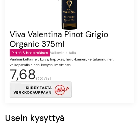
Viva Valentina Pinot Grigio
Organic 375ml
Pirteä & hedelmäinen
Valkoviinit
|
Italia
Vaaleankeltainen, kuiva, hapokas, herukkainen, keltaluumuinen,
valkopersikkainen, kevyen limettinen
7,68
0.375 l
Usein kysyttyä