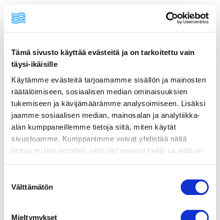
Tämä sivusto käyttää evästeitä ja on tarkoitettu vain
ainekset
täysi-ikäisille
Käytämme evästeitä tarjoamamme sisällön ja mainosten
valmistusohje
räätälöimiseen, sosiaalisen median ominaisuuksien
tukemiseen ja kävijämäärämme analysoimiseen. Lisäksi
jaamme sosiaalisen median, mainosalan ja analytiikka-
lisätietoja
alan kumppaneillemme tietoja siitä, miten käytät
sivustoamme. Kumppanimme voivat yhdistää näitä
300 g graavilohta tai kylmäsavulohta
tietoja muihin tietoihin, joita olet antanut heille tai joita on
kerätty, kun olet käyttänyt heidän palvelujaan.
2 kourallista rucolaa tai muita lehtivihannek­
Vieraillaksesi tällä sivustolla sinun tulee olla 18 vuotias
Suostumuksen
sia
tai vanhempi. Vahvista ikäsi käyttääksesi sivustoa.
Välttämätön
valinta
½ kurkku ohuiksi siivuiksi leikattuna
2 rkl mustia seesaminsiemeniä
Mieltymykset