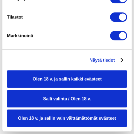
Inkiväärikastike:
Tilastot
2 cm pala tuoretta inkivääriä raastettuna
2 rkl soijakastiketta
Markkinointi
1 rkl seesamiöljyä
1 rkl limemehua
Näytä tiedot
1 tl hunajaa
mustapippuria myllystä
Olen 18 v. ja sallin kaikki evästeet
paahdettua leipää tarjoiluun (valinnainen)
Salli valinta / Olen 18 v.
Olen 18 v. ja sallin vain välttämättömät evästeet