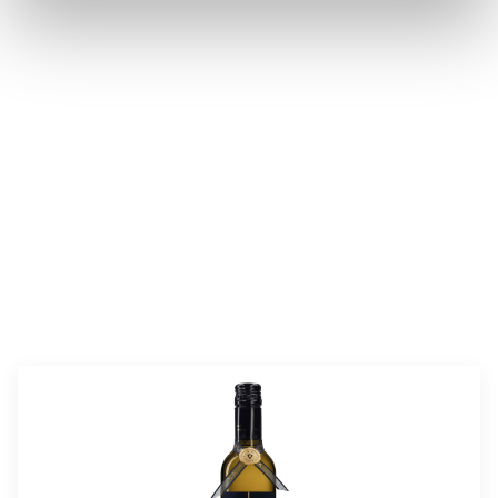
valmistusaika:
15 min
annosmäärä:
4