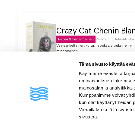
Crazy Cat Chenin Bl
Pirteä & hedelmäinen
Valkoviinit
|
Etelä-Afrikka
Vaaleankeltainen, kuiva, hapokas, sitruksinen, 
mineraalinen
Tämä sivusto käyttää eväste
Käytämme evästeitä tarjoa
Usein kysyttyä
ominaisuuksien tukemisee
mainosalan ja analytiikka-
Kumppanimme voivat yhdistää 
kun olet käyttänyt heidän 
Vieraillaksesi tällä sivust
sivustoa.