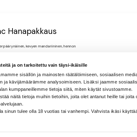
anc Hanapakkaus
viherpäärynäinen, kevyen mandariininen, hennon
itä ja on tarkoitettu vain täysi-ikäisille
mamme sisällön ja mainosten räätälöimiseen, sosiaalisen medi
n ja kävijämäärämme analysoimiseen. Lisäksi jaamme sosiaali
alan kumppaneillemme tietoja siitä, miten käytät sivustoamme.
näitä tietoja muihin tietoihin, joita olet antanut heille tai joita 
palvelujaan.
olla sinun tulee olla 18 vuotias tai vanhempi. Vahvista ikäsi käytt