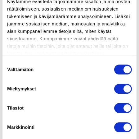
Käytämme evästeitä tarjoamamme sisällön ja mainosten
valmistusohje
räätälöimiseen, sosiaalisen median ominaisuuksien
tukemiseen ja kävijämäärämme analysoimiseen. Lisäksi
jaamme sosiaalisen median, mainosalan ja analytiikka-
lisätietoja
alan kumppaneillemme tietoja siitä, miten käytät
sivustoamme. Kumppanimme voivat yhdistää näitä
2 pussia kuorittuja raakoja tiikerikatkarapuja,
tietoja muihin tietoihin, joita olet antanut heille tai joita on
pakaste
kerätty, kun olet käyttänyt heidän palvelujaan.
MARINADI
Vieraillaksesi tällä sivustolla sinun tulee olla 18 vuotias
Suostumuksen
tai vanhempi. Vahvista ikäsi käyttääksesi sivustoa.
4 valkosipulinkynttä
Välttämätön
valinta
2 dl persiljaa hienonnettuna
1 sitruunan kuori ja mehu
Mieltymykset
1 dl oliiviöljyä
1 rkl hunajaa
Tilastot
Markkinointi