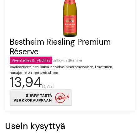
Bestheim Riesling Premium
Réserve
Vivahteikas & ryhdikäs
Valkoviinit
|
Ranska
Vaaleankeltainen, kuiva, hapokas, viheromenainen, limettinen,
hunajameloninen, petrolinen
13,94
0.75 l
Usein kysyttyä