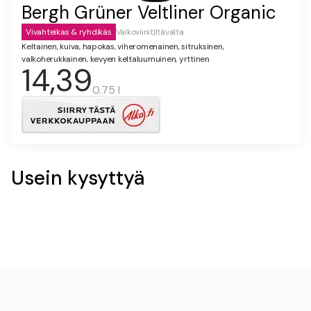
Bergh Grüner Veltliner Organic
Vivahteikas & ryhdikäs
Valkoviinit
|
Itävalta
Keltainen, kuiva, hapokas, viheromenainen, sitruksinen,
valkoherukkainen, kevyen keltaluumuinen, yrttinen
14,39
0.75 l
Usein kysyttyä