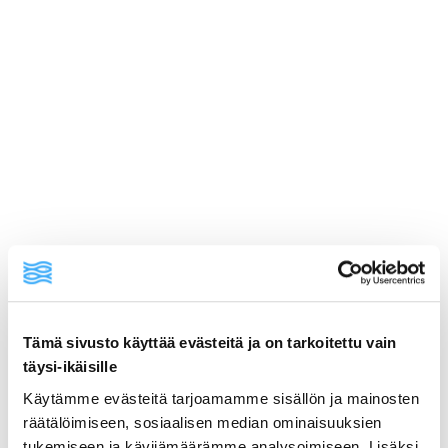
ainekset
Tämä sivusto käyttää evästeitä ja on tarkoitettu vain
täysi-ikäisille
Käytämme evästeitä tarjoamamme sisällön ja mainosten
valmistusohje
räätälöimiseen, sosiaalisen median ominaisuuksien
tukemiseen ja kävijämäärämme analysoimiseen. Lisäksi