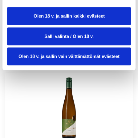
annosmäärä:
5
Olen 18 v. ja sallin kaikki evästeet
Salli valinta / Olen 18 v.
Olen 18 v. ja sallin vain välttämättömät evästeet