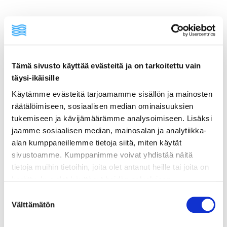
Tämä sivusto käyttää evästeitä ja on tarkoitettu vain
täysi-ikäisille
Käytämme evästeitä tarjoamamme sisällön ja mainosten
räätälöimiseen, sosiaalisen median ominaisuuksien
ainekset
tukemiseen ja kävijämäärämme analysoimiseen. Lisäksi
jaamme sosiaalisen median, mainosalan ja analytiikka-
valmistusohje
alan kumppaneillemme tietoja siitä, miten käytät
sivustoamme. Kumppanimme voivat yhdistää näitä
tietoja muihin tietoihin, joita olet antanut heille tai joita on
lisätietoja
kerätty, kun olet käyttänyt heidän palvelujaan.
Vieraillaksesi tällä sivustolla sinun tulee olla 18 vuotias
Suostumuksen
tai vanhempi. Vahvista ikäsi käyttääksesi sivustoa.
Välttämätön
1 pussi leivitettyjä katkaravunpyrstöjä (pakaste)
valinta
1 kananmuna