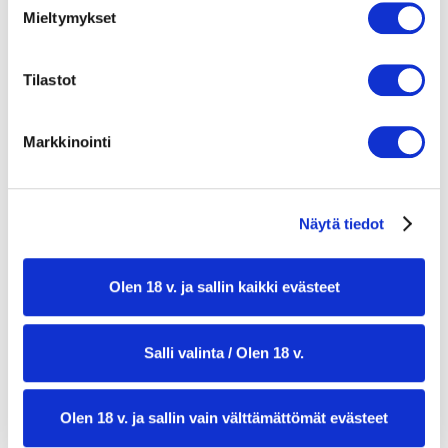
2 dl kookoshiutaleita
Mieltymykset
RUSKEAVOI-MAJONEESI
100 g voita
Tilastot
1 valkosipulinkynsi
2 dl majoneesi
Markkinointi
Näytä tiedot
Olen 18 v. ja sallin kaikki evästeet
valmistusaika:
35 min
Salli valinta / Olen 18 v.
annosmäärä:
1
Olen 18 v. ja sallin vain välttämättömät evästeet