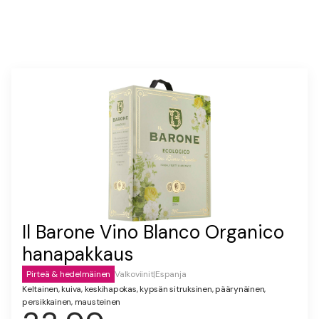
Il Barone Vino Blanco Organico
hanapakkaus
Pirteä & hedelmäinen
Valkoviinit
|
Espanja
Keltainen, kuiva, keskihapokas, kypsän sitruksinen, päärynäinen,
persikkainen, mausteinen