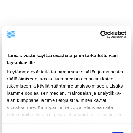
Tämä sivusto käyttää evästeitä ja on tarkoitettu vain
täysi-ikäisille
ainekset
Käytämme evästeitä tarjoamamme sisällön ja mainosten
räätälöimiseen, sosiaalisen median ominaisuuksien
valmistusohje
tukemiseen ja kävijämäärämme analysoimiseen. Lisäksi
jaamme sosiaalisen median, mainosalan ja analytiikka-
alan kumppaneillemme tietoja siitä, miten käytät
lisätietoja
sivustoamme. Kumppanimme voivat yhdistää näitä
tietoja muihin tietoihin, joita olet antanut heille tai joita on
2 dl kvinoaa
kerätty, kun olet käyttänyt heidän palvelujaan.
Vieraillaksesi tällä sivustolla sinun tulee olla 18 vuotias
Suostumuksen
4 dl vettä