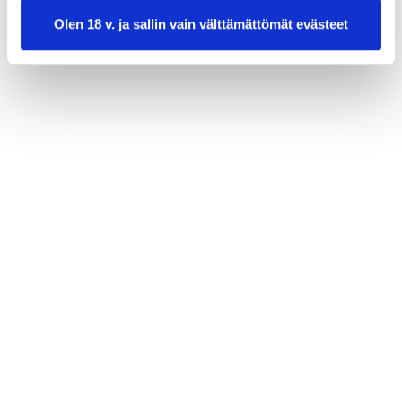
tuoretta tilliä tai ruohosipulia (valinnainen)
Olen 18 v. ja sallin vain välttämättömät evästeet
kapareita (valinnainen)
valmistusaika:
30 min
annosmäärä:
2–3