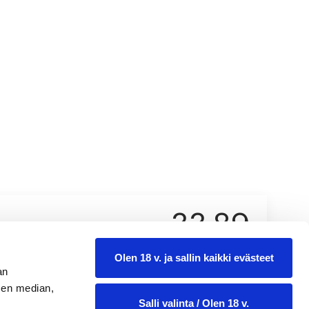
33,89
3 l
Olen 18 v. ja sallin kaikki evästeet
an
sen median,
Salli valinta / Olen 18 v.