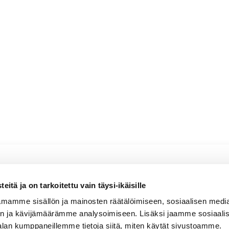
erdejo hanapakkaus
itä ja on tarkoitettu vain täysi-ikäisille
 sitruksinen, persikkainen, kypsän päärynäinen,
mamme sisällön ja mainosten räätälöimiseen, sosiaalisen medi
n ja kävijämäärämme analysoimiseen. Lisäksi jaamme sosiaali
alan kumppaneillemme tietoja siitä, miten käytät sivustoamme.