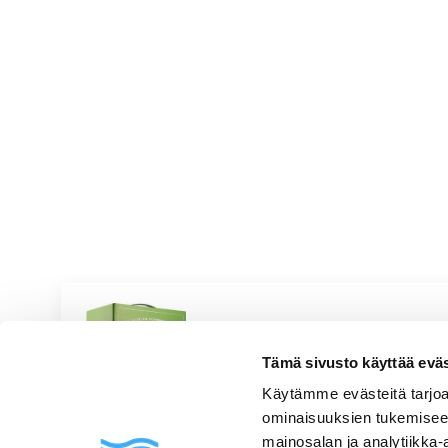
cayennepippuria
Piqueras Sauvignon V
Tämä sivusto käyttää eväste
Pirteä & hedelmäinen
Valkoviinit
|
Espanja
Vaaleanviherkeltainen, puolikuiva, keskihapokas,
Käytämme evästeitä tarjoa
kevyen banaaninen, hennon kukkainen
ominaisuuksien tukemisee
mainosalan ja analytiikka-