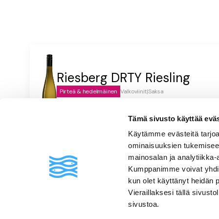
Riesberg DRTY Riesling
Pirteä & hedelmäinen
Valkoviinit
|
Saksa
Vaaleankeltainen, kuiva, hapokas, päärynäinen, persikkainen,
Tämä sivusto käyttää eväste
Käytämme evästeitä tarjoa
ominaisuuksien tukemisee
Usein kysyttyä
mainosalan ja analytiikka-
Kumppanimme voivat yhdistää 
kun olet käyttänyt heidän 
Vieraillaksesi tällä sivust
sivustoa.