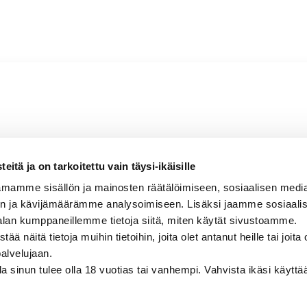
 mineraalinen
itä ja on tarkoitettu vain täysi-ikäisille
mamme sisällön ja mainosten räätälöimiseen, sosiaalisen medi
n ja kävijämäärämme analysoimiseen. Lisäksi jaamme sosiaali
alan kumppaneillemme tietoja siitä, miten käytät sivustoamme.
näitä tietoja muihin tietoihin, joita olet antanut heille tai joita 
palvelujaan.
olla sinun tulee olla 18 vuotias tai vanhempi. Vahvista ikäsi käytt