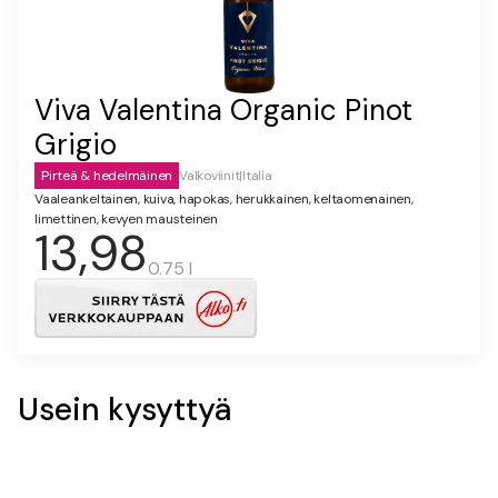
Viva Valentina Organic Pinot
Grigio
Pirteä & hedelmäinen
Valkoviinit
|
Italia
Vaaleankeltainen, kuiva, hapokas, herukkainen, keltaomenainen,
limettinen, kevyen mausteinen
13,98
0.75 l
Usein kysyttyä