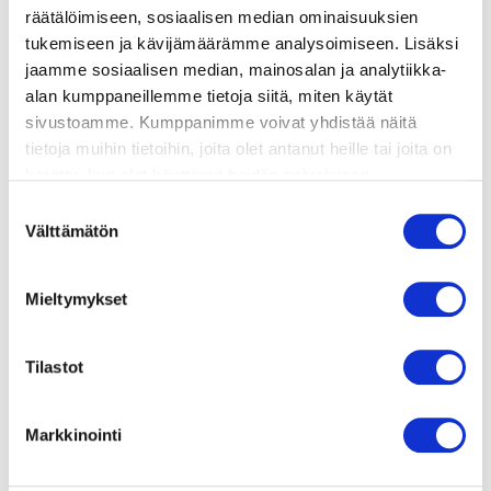
valmistusohje
räätälöimiseen, sosiaalisen median ominaisuuksien
tukemiseen ja kävijämäärämme analysoimiseen. Lisäksi
jaamme sosiaalisen median, mainosalan ja analytiikka-
lisätietoja
alan kumppaneillemme tietoja siitä, miten käytät
sivustoamme. Kumppanimme voivat yhdistää näitä
tietoja muihin tietoihin, joita olet antanut heille tai joita on
1 kg eläviä sinisimpukoita
kerätty, kun olet käyttänyt heidän palvelujaan.
2 sipuli
Vieraillaksesi tällä sivustolla sinun tulee olla 18 vuotias
4 valkosipulinkynttä
Suostumuksen
tai vanhempi. Vahvista ikäsi käyttääksesi sivustoa.
Välttämätön
4 dl kuivaa valkoviiniä
valinta
suolaa
valkopippuria
Mieltymykset
tuoretta korianteria tai persiljaa
Tilastot
Markkinointi