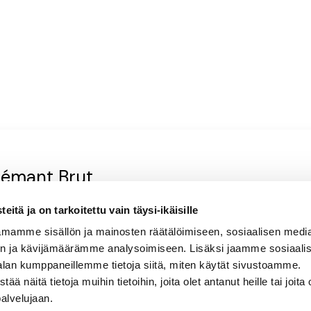
rémant Brut
itä ja on tarkoitettu vain täysi-ikäisille
sinen, paahteinen
mamme sisällön ja mainosten räätälöimiseen, sosiaalisen medi
n ja kävijämäärämme analysoimiseen. Lisäksi jaamme sosiaali
alan kumppaneillemme tietoja siitä, miten käytät sivustoamme.
näitä tietoja muihin tietoihin, joita olet antanut heille tai joita 
palvelujaan.