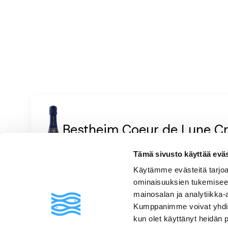
Bestheim Coeur de Lune C
Vivahteikas & ryhdikäs
Kuohuviinit ja samppanjat
|
Ranska
Tämä sivusto käyttää eväste
Vaaleankeltainen, erittäin kuiva, hapokas, omenainen, sitruk
Käytämme evästeitä tarjoa
ominaisuuksien tukemisee
mainosalan ja analytiikka-
Kumppanimme voivat yhdistää 
Usein kysyttyä
kun olet käyttänyt heidän 