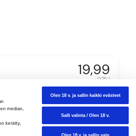
19,99
0.75 l
Olen 18 v. ja sallin kaikki evästeet
an
sen median,
Salli valinta / Olen 18 v.
on kerätty,
Olen 18 v. ja sallin vain