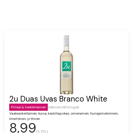
2u Duas Uvas Branco White
Pirteä & hedelmäinen
Valkoviinit
|
Portugali
Vaaleankeltainen, kuiva, keskihapokas, omenainen, hunajameloninen,
limettinen, yrttinen
8,99
0.75 l