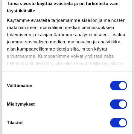
ainekset
Tämä sivusto käyttää evästeitä ja on tarkoitettu vain
täysi-ikäisille
valmistusohje
Käytämme evästeitä tarjoamamme sisällön ja mainosten
räätälöimiseen, sosiaalisen median ominaisuuksien
tukemiseen ja kävijämäärämme analysoimiseen. Lisäksi
lisätietoja
jaamme sosiaalisen median, mainosalan ja analytiikka-
alan kumppaneillemme tietoja siitä, miten käytät
sivustoamme. Kumppanimme voivat yhdistää näitä
300 g spagettia
tietoja muihin tietoihin, joita olet antanut heille tai joita on
1 kg simpukoita esim. vongole- tai/ja sinisimpukoita
kerätty, kun olet käyttänyt heidän palvelujaan.
150 g raakamakkara chorizoa
Vieraillaksesi tällä sivustolla sinun tulee olla 18 vuotias
Suostumuksen
1 punasipuli
tai vanhempi. Vahvista ikäsi käyttääksesi sivustoa.
Välttämätön
valinta
5 valkosipulinkynttä
1 tuore keskivahva chili
20 g voita
Mieltymykset
3 rkl oliiviöljyä
400 g säilöttyjä kirsikkatomaatteja
Tilastot
1 tl sokeria
merisuolaa