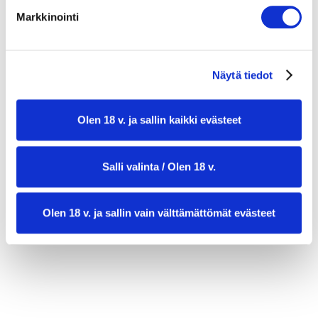
3 dl valkoviiniä
Markkinointi
lehtipersiljaa
mustapippurirouhetta
Näytä tiedot
Olen 18 v. ja sallin kaikki evästeet
Salli valinta / Olen 18 v.
Olen 18 v. ja sallin vain välttämättömät evästeet
valmistusaika:
50 min
annosmäärä:
4