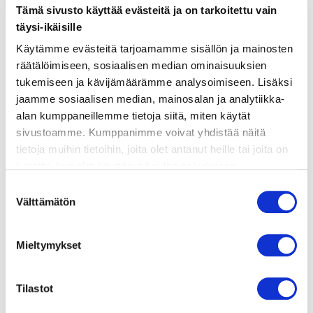
ainekset
Tämä sivusto käyttää evästeitä ja on tarkoitettu vain
täysi-ikäisille
valmistusohje
Käytämme evästeitä tarjoamamme sisällön ja mainosten
räätälöimiseen, sosiaalisen median ominaisuuksien
tukemiseen ja kävijämäärämme analysoimiseen. Lisäksi
lisätietoja
jaamme sosiaalisen median, mainosalan ja analytiikka-
alan kumppaneillemme tietoja siitä, miten käytät
sivustoamme. Kumppanimme voivat yhdistää näitä
SIMPUKKALIEMIPOHJA
tietoja muihin tietoihin, joita olet antanut heille tai joita on
1 kg simpukoita
kerätty, kun olet käyttänyt heidän palvelujaan.
2 kpl sipulia
Vieraillaksesi tällä sivustolla sinun tulee olla 18 vuotias
Suostumuksen
2 kpl valkosipulinkynttä
tai vanhempi. Vahvista ikäsi käyttääksesi sivustoa.
Välttämätön
valinta
25 g voita
3 dl kuivaa valkoviiniä
1 kpl laakerinlehtiä
Mieltymykset
2 rkl persiljaa
1 rkl timjamia
Tilastot
1 dl vettä
ripaus mustapippuria ja merisuolaa