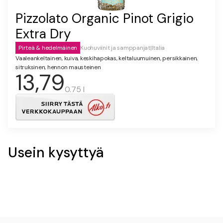
Pizzolato Organic Pinot Grigio
Extra Dry
Pirteä & hedelmäinen
Kuohuviinit ja samppanjat
|
Italia
Vaaleankeltainen, kuiva, keskihapokas, keltaluumuinen, persikkainen,
sitruksinen, hennon mausteinen
13,79
0.75 l
Usein kysyttyä