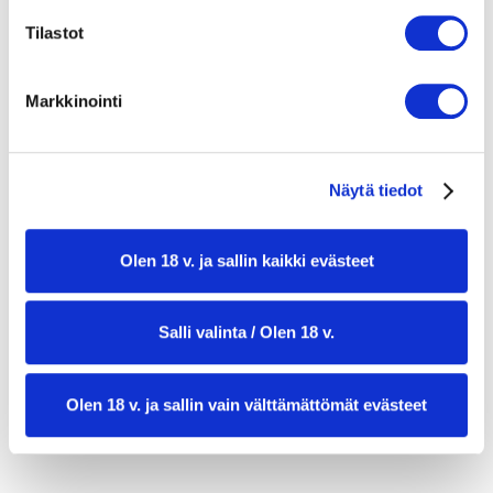
1 rkl tomaattipyreetä
Tilastot
1 tl fariinisokeria
1 tl maustepippureita
Markkinointi
1 rkl voita
3 dl valkoviiniä
3 dl kalalientä
2 ½ dl kuohukermaa
Näytä tiedot
suolaa ja mustapippuria
tilliä koristeeksi
Olen 18 v. ja sallin kaikki evästeet
Salli valinta / Olen 18 v.
Olen 18 v. ja sallin vain välttämättömät evästeet