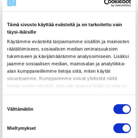
ainekset
Tämä sivusto käyttää evästeitä ja on tarkoitettu vain
täysi-ikäisille
valmistusohje
Käytämme evästeitä tarjoamamme sisällön ja mainosten
räätälöimiseen, sosiaalisen median ominaisuuksien
lisätietoja
tukemiseen ja kävijämäärämme analysoimiseen. Lisäksi
jaamme sosiaalisen median, mainosalan ja analytiikka-
alan kumppaneillemme tietoja siitä, miten käytät
100 g kuutioitua turskaa
sivustoamme. Kumppanimme voivat yhdistää näitä
100 g kuutioitua lohifileetä
tietoja muihin tietoihin, joita olet antanut heille tai joita on
100 g sinisimpukoita
kerätty, kun olet käyttänyt heidän palvelujaan.
1 fenkoli
Vieraillaksesi tällä sivustolla sinun tulee olla 18 vuotias
Suostumuksen
2 porkkanaa
tai vanhempi. Vahvista ikäsi käyttääksesi sivustoa.
Välttämätön
valinta
100 g juuriselleriä
1 keltasipuli
Mieltymykset
1 valkosipulinkynsi
1 sitruunaruohon korsi