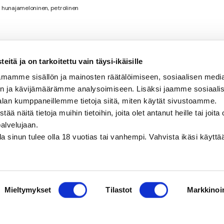
, hunajameloninen, petrolinen
itä ja on tarkoitettu vain täysi-ikäisille
mamme sisällön ja mainosten räätälöimiseen, sosiaalisen medi
n ja kävijämäärämme analysoimiseen. Lisäksi jaamme sosiaali
alan kumppaneillemme tietoja siitä, miten käytät sivustoamme.
näitä tietoja muihin tietoihin, joita olet antanut heille tai joita 
palvelujaan.
olla sinun tulee olla 18 vuotias tai vanhempi. Vahvista ikäsi käytt
Mieltymykset
Tilastot
Markkinoin