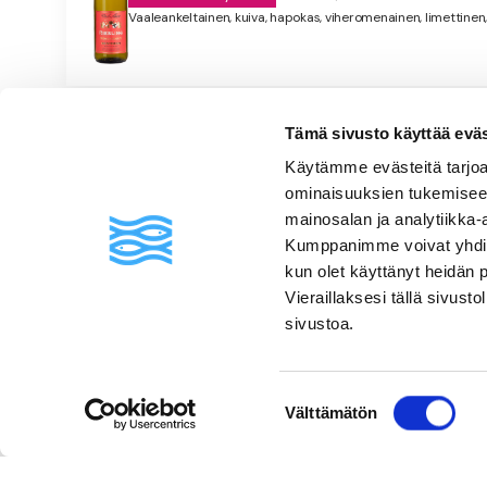
Vaaleankeltainen, kuiva, hapokas, viheromenainen, limettinen
Usein kysyttyä
Tämä sivusto käyttää eväste
Käytämme evästeitä tarjoa
ominaisuuksien tukemisee
mainosalan ja analytiikka-
Kumppanimme voivat yhdistää 
kun olet käyttänyt heidän 
Vieraillaksesi tällä sivust
sivustoa.
Suostumuksen
Välttämätön
valinta