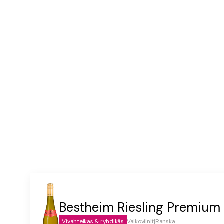
1/2 kypsä pomelo
1 oksa fenkolia
100 g creme fraichea
suolaa ja pippuria
Bestheim Riesling Premium
Vivahteikas & ryhdikäs
Valkoviinit
|
Ranska